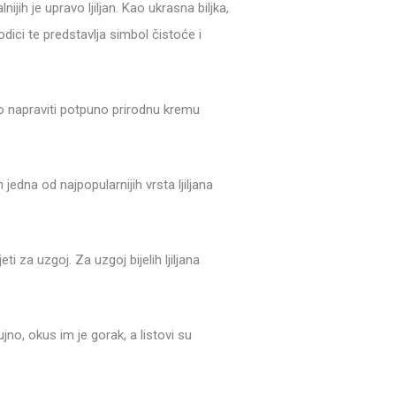
ijih je upravo ljiljan. Kao ukrasna biljka,
odici te predstavlja simbol čistoće i
ko napraviti potpuno prirodnu kremu
n jedna od najpopularnijih vrsta ljiljana
eti za uzgoj. Za uzgoj bijelih ljiljana
no, okus im je gorak, a listovi su