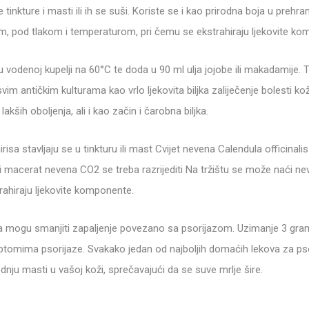
nkture i masti ili ih se suši. Koriste se i kao prirodna boja u prehra
m, pod tlakom i temperaturom, pri čemu se ekstrahiraju ljekovite ko
u vodenoj kupelji na 60°C te doda u 90 ml ulja jojobe ili makadamije. 
vim antičkim kulturama kao vrlo ljekovita biljka zaliječenje bolesti ko
lakših oboljenja, ali i kao začin i čarobna biljka.
risa stavljaju se u tinkturu ili mast Cvijet nevena Calendula officina
aki macerat nevena CO2 se treba razrijediti Na tržištu se može naći 
rahiraju ljekovite komponente.
 mogu smanjiti zapaljenje povezano sa psorijazom. Uzimanje 3 grama 
mptomima psorijaze. Svakako jedan od najboljih domaćih lekova za pso
dnju masti u vašoj koži, sprečavajući da se suve mrlje šire.