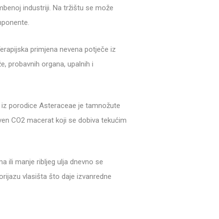
mbenoj industriji. Na tržištu se može
mponente.
Terapijska primjena nevena potječe iz
že, probavnih organa, upalnih i
lis iz porodice Asteraceae je tamnožute
neven CO2 macerat koji se dobiva tekućim
ili manje ribljeg ulja dnevno se
rijazu vlasišta što daje izvanredne