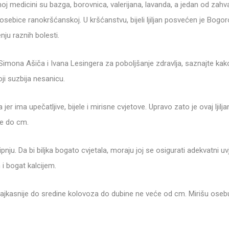
noj medicini su bazga, borovnica, valerijana, lavanda, a jedan od zahvaln
, posebice ranokršćanskoj. U kršćanstvu, bijeli ljiljan posvećen je Bogor
nju raznih bolesti.
 Simona Ašiča i Ivana Lesingera za poboljšanje zdravlja, saznajte ka
koji suzbija nesanicu.
a jer ima upečatljive, bijele i mirisne cvjetove. Upravo zato je ovaj ljilja
ste do cm.
u lipnju. Da bi biljka bogato cvjetala, moraju joj se osigurati adekvatni uvj
 i bogat kalcijem.
 najkasnije do sredine kolovoza do dubine ne veće od cm. Mirišu osebuj