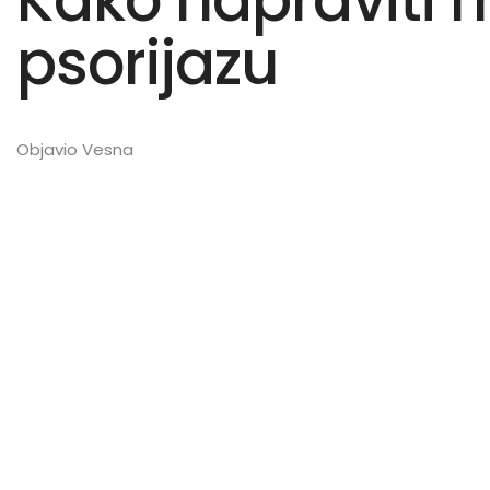
Kako napraviti ma
psorijazu
Objavio Vesna