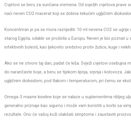
Cvjetovi se beru za sunčana vremena. Od svježih cvjetova prave se ti
naći neven CO2 macerat koji se dobiva tekućim ugljičnim dioksido
Koncentriran je pa se mora razrijediti: 10 ml nevena CO2 se ugrije 
starog Egipta, odakle se proširila u Europu. Neven je bio poznat u s
infektivnih bolesti, kao ljekovito sredstvo protiv žutice, kuge i nekih 
Ako se ne otvore taj dan, padat će kiša. Svježi cvjetovi osebujna mi
do narančaste boje, a beru se tijekom lipnja, srpnja i kolovoza. J
ugljičnim dioksidom, pod tlakom i temperaturom, pri čemu se ekst
Omega-3 masne kiseline koje se nalaze u suplementima ribljeg ulja
generalno priznaje kao sigurno i može vam koristiti u borbi sa si
rezultate. Ono će vašoj koži olakšati simptome i zaustaviti proizvo