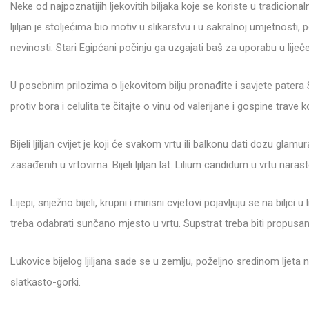
Neke od najpoznatijih ljekovitih biljaka koje se koriste u tradicional
ljiljan je stoljećima bio motiv u slikarstvu i u sakralnoj umjetnosti
nevinosti. Stari Egipćani počinju ga uzgajati baš za uporabu u liječe
U posebnim prilozima o ljekovitom bilju pronađite i savjete patera
protiv bora i celulita te čitajte o vinu od valerijane i gospine trave 
Bijeli ljiljan cvijet je koji će svakom vrtu ili balkonu dati dozu glamur
zasađenih u vrtovima. Bijeli ljiljan lat. Lilium candidum u vrtu nara
Lijepi, snježno bijeli, krupni i mirisni cvjetovi pojavljuju se na biljci 
treba odabrati sunčano mjesto u vrtu. Supstrat treba biti propusan
Lukovice bijelog ljiljana sade se u zemlju, poželjno sredinom ljeta
slatkasto-gorki.