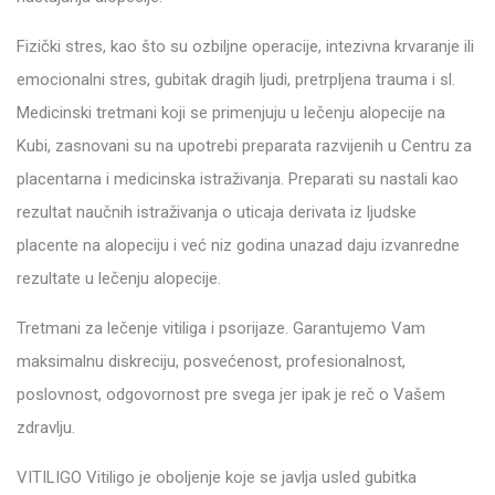
Fizički stres, kao što su ozbiljne operacije, intezivna krvaranje ili
emocionalni stres, gubitak dragih ljudi, pretrpljena trauma i sl.
Medicinski tretmani koji se primenjuju u lečenju alopecije na
Kubi, zasnovani su na upotrebi preparata razvijenih u Centru za
placentarna i medicinska istraživanja. Preparati su nastali kao
rezultat naučnih istraživanja o uticaja derivata iz ljudske
placente na alopeciju i već niz godina unazad daju izvanredne
rezultate u lečenju alopecije.
Tretmani za lečenje vitiliga i psorijaze. Garantujemo Vam
maksimalnu diskreciju, posvećenost, profesionalnost,
poslovnost, odgovornost pre svega jer ipak je reč o Vašem
zdravlju.
VITILIGO Vitiligo je oboljenje koje se javlja usled gubitka