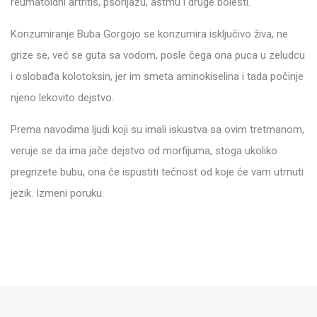
reumatoidni artritis, psorijazu, astmu i druge bolesti.
Konzumiranje Buba Gorgojo se konzumira isključivo živa, ne
grize se, već se guta sa vodom, posle čega ona puca u zeludcu
i oslobađa kolotoksin, jer im smeta aminokiselina i tada počinje
njeno lekovito dejstvo.
Prema navodima ljudi koji su imali iskustva sa ovim tretmanom,
veruje se da ima jače dejstvo od morfijuma, stoga ukoliko
pregrizete bubu, ona će ispustiti tečnost od koje će vam utrnuti
jezik. Izmeni poruku.