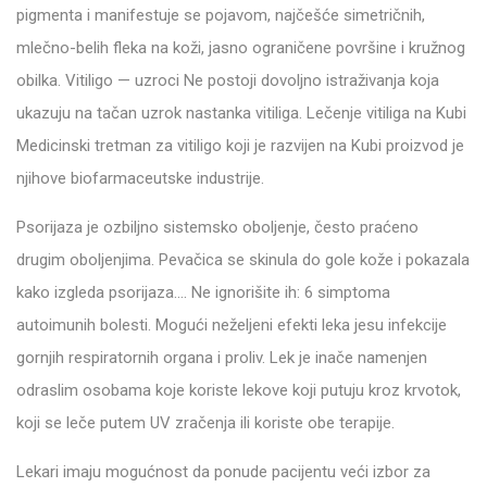
pigmenta i manifestuje se pojavom, najčešće simetričnih,
mlečno-belih fleka na koži, jasno ograničene površine i kružnog
obilka. Vitiligo — uzroci Ne postoji dovoljno istraživanja koja
ukazuju na tačan uzrok nastanka vitiliga. Lečenje vitiliga na Kubi
Medicinski tretman za vitiligo koji je razvijen na Kubi proizvod je
njihove biofarmaceutske industrije.
Psorijaza je ozbiljno sistemsko oboljenje, često praćeno
drugim oboljenjima. Pevačica se skinula do gole kože i pokazala
kako izgleda psorijaza…. Ne ignorišite ih: 6 simptoma
autoimunih bolesti. Mogući neželjeni efekti leka jesu infekcije
gornjih respiratornih organa i proliv. Lek je inače namenjen
odraslim osobama koje koriste lekove koji putuju kroz krvotok,
koji se leče putem UV zračenja ili koriste obe terapije.
Lekari imaju mogućnost da ponude pacijentu veći izbor za