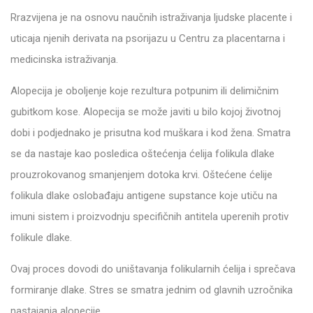
Rrazvijena je na osnovu naučnih istraživanja ljudske placente i
uticaja njenih derivata na psorijazu u Centru za placentarna i
medicinska istraživanja.
Alopecija je oboljenje koje rezultura potpunim ili delimičnim
gubitkom kose. Alopecija se može javiti u bilo kojoj životnoj
dobi i podjednako je prisutna kod muškara i kod žena. Smatra
se da nastaje kao posledica oštećenja ćelija folikula dlake
prouzrokovanog smanjenjem dotoka krvi. Oštećene ćelije
folikula dlake oslobađaju antigene supstance koje utiču na
imuni sistem i proizvodnju specifičnih antitela uperenih protiv
folikule dlake.
Ovaj proces dovodi do uništavanja folikularnih ćelija i sprečava
formiranje dlake. Stres se smatra jednim od glavnih uzročnika
nastajanja alopecije.