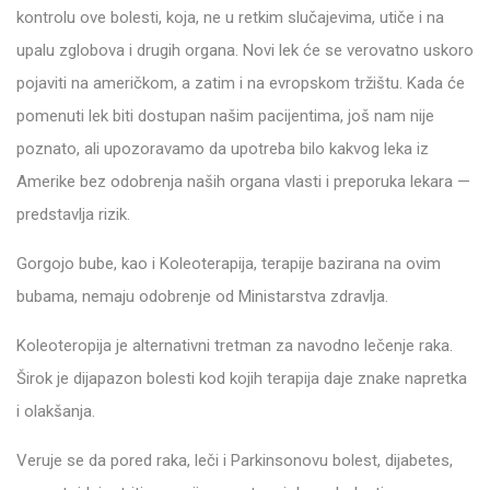
kontrolu ove bolesti, koja, ne u retkim slučajevima, utiče i na
upalu zglobova i drugih organa. Novi lek će se verovatno uskoro
pojaviti na američkom, a zatim i na evropskom tržištu. Kada će
pomenuti lek biti dostupan našim pacijentima, još nam nije
poznato, ali upozoravamo da upotreba bilo kakvog leka iz
Amerike bez odobrenja naših organa vlasti i preporuka lekara —
predstavlja rizik.
Gorgojo bube, kao i Koleoterapija, terapije bazirana na ovim
bubama, nemaju odobrenje od Ministarstva zdravlja.
Koleoteropija je alternativni tretman za navodno lečenje raka.
Širok je dijapazon bolesti kod kojih terapija daje znake napretka
i olakšanja.
Veruje se da pored raka, leči i Parkinsonovu bolest, dijabetes,