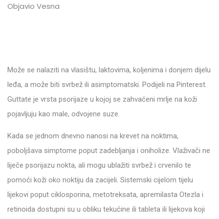
Objavio Vesna
Može se nalaziti na vlasištu, laktovima, koljenima i donjem dijelu
leđa, a može biti svrbež ili asimptomatski. Podijeli na Pinterest.
Guttate je vrsta psorijaze u kojoj se zahvaćeni mrlje na koži
pojavljuju kao male, odvojene suze.
Kada se jednom dnevno nanosi na krevet na noktima,
poboljšava simptome poput zadebljanja i oniholize. Vlaživači ne
liječe psorijazu nokta, ali mogu ublažiti svrbež i crvenilo te
pomoći koži oko noktiju da zacijeli. Sistemski cijelom tijelu
lijekovi poput ciklosporina, metotreksata, apremilasta Otezla i
retinoida dostupni su u obliku tekućine ili tableta ili lijekova koji