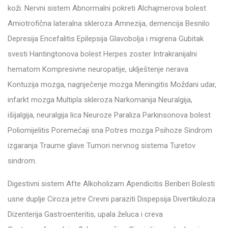
koži. Nervni sistem Abnormalni pokreti Alchajmerova bolest
Amiotrofična lateralna skleroza Amnezija, demencija Besnilo
Depresija Encefalitis Epilepsija Glavobolja i migrena Gubitak
svesti Hantingtonova bolest Herpes zoster Intrakranijalni
hematom Kompresivne neuropatije, uklještenje nerava
Kontuzija mozga, nagnječenje mozga Meningitis Moždani udar,
infarkt mozga Multipla skleroza Narkomanija Neuralgija,
išijalgija, neuralgija lica Neuroze Paraliza Parkinsonova bolest
Poliomijelitis Poremećaji sna Potres mozga Psihoze Sindrom
izgaranja Traume glave Tumori nervnog sistema Turetov
sindrom.
Digestivni sistem Afte Alkoholizam Apendicitis Beriberi Bolesti
usne duplje Ciroza jetre Crevni paraziti Dispepsija Divertikuloza
Dizenterija Gastroenteritis, upala želuca i creva