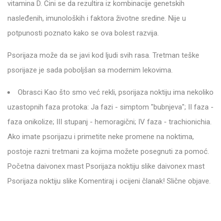
vitamina D. Čini se da rezultira iz kombinacije genetskih
nasleđenih, imunoloških i faktora životne sredine. Nije u
potpunosti poznato kako se ova bolest razvija.
Psorijaza može da se javi kod ljudi svih rasa. Tretman teške
psorijaze je sada poboljšan sa modernim lekovima.
Obrasci Kao što smo već rekli, psorijaza noktiju ima nekoliko
uzastopnih faza protoka: Ja fazi - simptom "bubnjeva"; II faza -
faza onikolize; III stupanj - hemoragični; IV faza - trachionichia.
Ako imate psorijazu i primetite neke promene na noktima,
postoje razni tretmani za kojima možete posegnuti za pomoć.
Početna daivonex mast Psorijaza noktiju slike daivonex mast
Psorijaza noktiju slike Komentiraj i ocijeni članak! Slične objave.