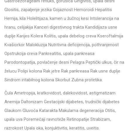
Gastroezofagealni refluks, gorušica Gingivitis, upala desni
Glositis, zapaljenje jezika Gojaznost Hemoroidi Hepatitis
Hernija, kila Holelitijaza, kamen u žučnoj kesi Intolerancija na
hranu, celijakija Kanceri digestivnog trakta Kandidijaza usne
duplje Karijes Kolera Kolitis, upala debelog creva Kseroftalmija
Kvašiorkor Malokluzija Nutritivna deficijencija, pothranjenost
Opstrukcija creva Pankreatitis, upala pankreasa
Parodontopatija, povlačenje desni Pelagra Peptički ulkus, čir na
želucu Polipi kolona Rak jetre Rak pankreasa Rak usne duplje
Sindrom iritabilnog kolona Skorbut Zubna protetika.
Čula Ametropija, kratkovidost, dalekovidost, astigmatizam
Anemija Daltonizam Gestacijski dijabetes, trudnički dijabetes
Glaukom Gluvoća Katarakta Makularna degeneracija Otitis,
upala uva Poremećaji ravnoteže Retinopatije Strabizam,
razrokost Upala oka, konjuktivitis, keratitis, uveitis.