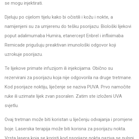
se mogu injektirati.
Djeluju po cijelom tijelu kako bi očistili i kožu i nokte, a
namijenjeni su za umjerenu do tešku psorijazu. Biološki lijekovi
poput adalimumaba Humira, etanercept Enbrel i infliximaba
Remicade prigušuju preaktivan imunološki odgovor koji
uzrokuje psorijazu.
Te lijekove primate infuzijom ili injekcijama. Obično su
rezervirani za psorijazu koja nije odgovorila na druge tretmane.
Kod psorijaze noktiju, liječenje se naziva PUVA. Prvo namočite
ruke ili uzimate lijek zvan psoralen. Zatim ste izloženi UVA
svjetlu.
Ovaj tretman može biti koristan u liječenju odvajanja i promjene
boje. Laserska terapija može biti korisna za psorijazu nokta.
Vrsta lasera koja se koristi kod psorijaze nokta naziva se pulsni