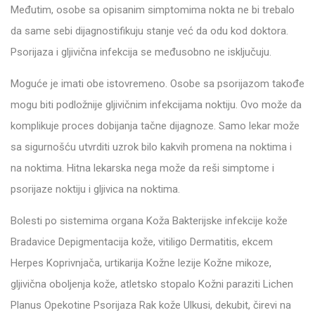
Međutim, osobe sa opisanim simptomima nokta ne bi trebalo
da same sebi dijagnostifikuju stanje već da odu kod doktora.
Psorijaza i gljivična infekcija se međusobno ne isključuju.
Moguće je imati obe istovremeno. Osobe sa psorijazom takođe
mogu biti podložnije gljivičnim infekcijama noktiju. Ovo može da
komplikuje proces dobijanja tačne dijagnoze. Samo lekar može
sa sigurnošću utvrditi uzrok bilo kakvih promena na noktima i
na noktima. Hitna lekarska nega može da reši simptome i
psorijaze noktiju i gljivica na noktima.
Bolesti po sistemima organa Koža Bakterijske infekcije kože
Bradavice Depigmentacija kože, vitiligo Dermatitis, ekcem
Herpes Koprivnjača, urtikarija Kožne lezije Kožne mikoze,
gljivična oboljenja kože, atletsko stopalo Kožni paraziti Lichen
Planus Opekotine Psorijaza Rak kože Ulkusi, dekubit, čirevi na