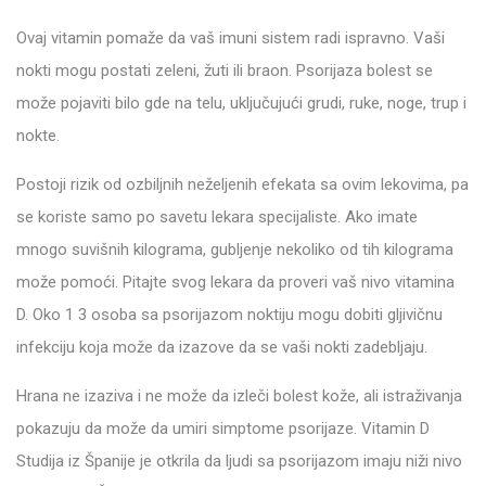
Ovaj vitamin pomaže da vaš imuni sistem radi ispravno. Vaši
nokti mogu postati zeleni, žuti ili braon. Psorijaza bolest se
može pojaviti bilo gde na telu, uključujući grudi, ruke, noge, trup i
nokte.
Postoji rizik od ozbiljnih neželjenih efekata sa ovim lekovima, pa
se koriste samo po savetu lekara specijaliste. Ako imate
mnogo suvišnih kilograma, gubljenje nekoliko od tih kilograma
može pomoći. Pitajte svog lekara da proveri vaš nivo vitamina
D. Oko 1 3 osoba sa psorijazom noktiju mogu dobiti gljivičnu
infekciju koja može da izazove da se vaši nokti zadebljaju.
Hrana ne izaziva i ne može da izleči bolest kože, ali istraživanja
pokazuju da može da umiri simptome psorijaze. Vitamin D
Studija iz Španije je otkrila da ljudi sa psorijazom imaju niži nivo