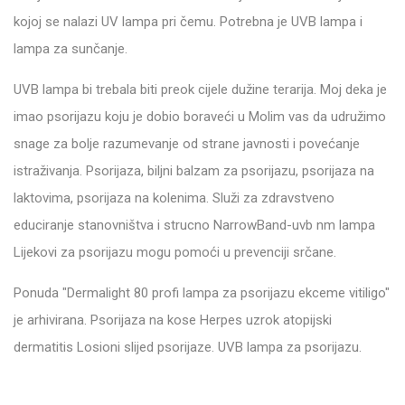
kojoj se nalazi UV lampa pri čemu. Potrebna je UVB lampa i
lampa za sunčanje.
UVB lampa bi trebala biti preok cijele dužine terarija. Moj deka je
imao psorijazu koju je dobio boraveći u Molim vas da udružimo
snage za bolje razumevanje od strane javnosti i povećanje
istraživanja. Psorijaza, biljni balzam za psorijazu, psorijaza na
laktovima, psorijaza na kolenima. Služi za zdravstveno
educiranje stanovništva i strucno NarrowBand-uvb nm lampa
Lijekovi za psorijazu mogu pomoći u prevenciji srčane.
Ponuda "Dermalight 80 profi lampa za psorijazu ekceme vitiligo"
je arhivirana. Psorijaza na kose Herpes uzrok atopijski
dermatitis Losioni slijed psorijaze. UVB lampa za psorijazu.