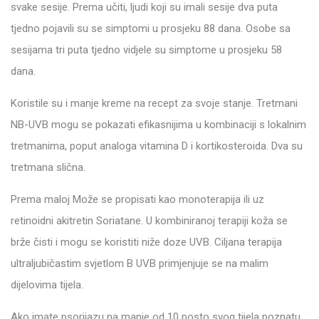
svake sesije. Prema učiti, ljudi koji su imali sesije dva puta
tjedno pojavili su se simptomi u prosjeku 88 dana. Osobe sa
sesijama tri puta tjedno vidjele su simptome u prosjeku 58
dana.
Koristile su i manje kreme na recept za svoje stanje. Tretmani
NB-UVB mogu se pokazati efikasnijima u kombinaciji s lokalnim
tretmanima, poput analoga vitamina D i kortikosteroida. Dva su
tretmana slična.
Prema maloj Može se propisati kao monoterapija ili uz
retinoidni akitretin Soriatane. U kombiniranoj terapiji koža se
brže čisti i mogu se koristiti niže doze UVB. Ciljana terapija
ultraljubičastim svjetlom B UVB primjenjuje se na malim
dijelovima tijela.
Ako imate psorijazu na manje od 10 posto svog tijela poznatu