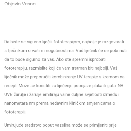
Objavio Vesna
Da biste se sigurno liječili fototerapijom, najbolje je razgovarati
s liječnikom o vašim mogućnostima. Vaš liječnik će se pobrinuti
da to bude sigurno za vas. Ako ste spremni isprobati
fototerapiju, razmislite koji će vam tretman biti najbolji. Vaš
liječnik može preporučiti kombiniranje UV terapije s kremom na
recept. Može se koristiti za liječenje psorijaze plaka ili guta. NB-
UVB žarulje i žarulje emitiraju valne duljine svjetlosti između i
nanometara nm prema nedavnim kliničkim smjernicama o
fototerapiji.
Umirujuće sredstvo poput vazelina može se primijeniti prije