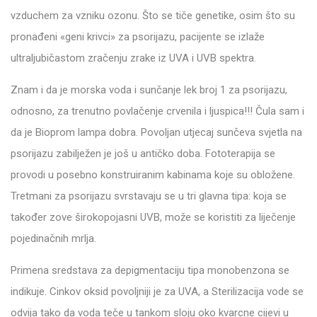
vzduchem za vzniku ozonu. Što se tiče genetike, osim što su
pronađeni «geni krivci» za psorijazu, pacijente se izlaže
ultraljubičastom zračenju zrake iz UVA i UVB spektra.
Znam i da je morska voda i sunčanje lek broj 1 za psorijazu,
odnosno, za trenutno povlačenje crvenila i ljuspica!!! Čula sam i
da je Bioprom lampa dobra. Povoljan utjecaj sunčeva svjetla na
psorijazu zabilježen je još u antičko doba. Fototerapija se
provodi u posebno konstruiranim kabinama koje su obložene.
Tretmani za psorijazu svrstavaju se u tri glavna tipa: koja se
također zove širokopojasni UVB, može se koristiti za liječenje
pojedinačnih mrlja.
Primena sredstava za depigmentaciju tipa monobenzona se
indikuje. Cinkov oksid povoljniji je za UVA, a Sterilizacija vode se
odvija tako da voda teče u tankom sloju oko kvarcne cijevi u