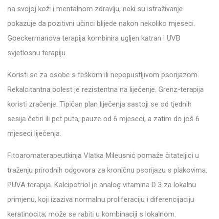
na svojoj koži i mentalnom zdravlju, neki su istraživanje
pokazuje da pozitivni učinci blijede nakon nekoliko mjeseci.
Goeckermanova terapija kombinira ugljen katran i UVB
svjetlosnu terapiju.
Koristi se za osobe s teškom ili nepopustljivom psorijazom.
Rekalcitantna bolest je rezistentna na liječenje. Grenz-terapija
koristi zračenje. Tipičan plan liječenja sastoji se od tjednih
sesija četiri ili pet puta, pauze od 6 mjeseci, a zatim do još 6
mjeseci liječenja.
Fitoaromaterapeutkinja Vlatka Mileusnić pomaže čitateljici u
traženju prirodnih odgovora za kroničnu psorijazu s plakovima.
PUVA terapija. Kalcipotriol je analog vitamina D 3 za lokalnu
primjenu, koji izaziva normalnu proliferaciju i diferencijaciju
keratinocita; može se rabiti u kombinaciji s lokalnom.