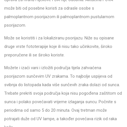
može biti od posebne koristi za odrasle osobe s
palmoplantnom psorijazom ili palmoplantnom pustularnom
psorijazom.
Može se koristiti i za lokaliziranu psorijazu. Niže su opisane
druge vrste fototerapije koje ili nisu tako učinkovite, široko
preporučene ili se široko koriste.
Možete i izaći vani i izložiti područja tijela zahvaćena
psorijazom sunčevim UV zrakama. To najbolje uspijeva od
svibnja do listopada kada više sunčevih zraka dolazi od sunca.
Trebate prekriti svoja područja koja nisu pogođena zaštitom od
sunca i polako povećavati vrijeme izlaganja suncu. Počnite s
periodima od samo 5 do 20 minuta. Ovaj tretman može
potrajati duže od UV lampe, a također povećava rizik od raka