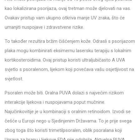
kao lokalizirana psorijaza, ovaj tretman može djelovati na vas.
Ovakav pristup vam ukupno otkriva manje UV zraka, što će
umanjiti nuspojave i zdravstvene rizike.
To također rezultira bržim čišćenjem kože. Odrasli s psorijazom
plaka mogu kombinirati eksimernu lasersku terapiju s lokalnim
kortikosteroidima. Ovaj pristup koristi ultraljubičasto A UVA
svjetlo s psoralenom, lijekom koji povećava vašu osjetljivost na
svjetlost.
Psoralen može biti. Oralna PUVA dolazi s najvećim rizikom
interakcije lijekova i nuspojavama poput mučnine.
Najučinkovitije je u kombinaciji s oralnim retinoidom. Izvodi se
češće u Europi nego u Sjedinjenim Državama. To je prije svega
zbog toga što koristi trimetilpsoralen, oblik psoralana koji
Uprava za hranu i lijekove FDA nije odobrila. Aktuelna PUVA