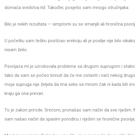
domaća sredstva itd. Također, posjetio sam mnogo stručnjaka.
Bilo je nekih rezultata — simptomi su se smanjili ali hronična psorij
U početku sam teško postizao erekciju ali je poslije nije bilo nika
nisam želio.
Psorijaza mi je uzrokovala probleme sa drugom suprugom i stal
tako da sam se počeo brinuti da će me ostaviti i naći nekog drugog.
moja supruga nije željela da ima seks sa mnom čak ni kada bih i
kraju ga ona prevari.
To je zakon prirode. Srećom, pronašao sam način da sve riješim. M
sam našao način da spasim porodicu i riješim se hronične psorijaze