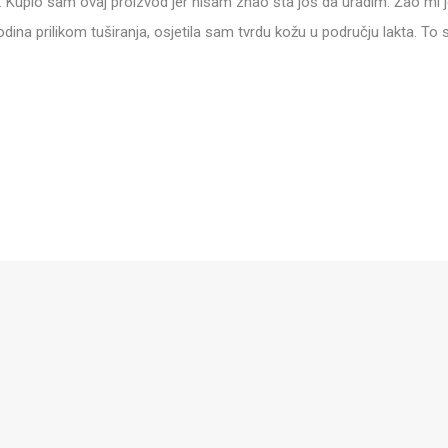
. Kupio sam ovaj proizvod jer nisam znao šta još da uradim. Žao mi 
ina prilikom tuširanja, osjetila sam tvrdu kožu u području lakta. To s