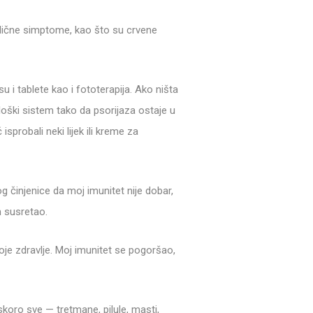
 slične simptome, kao što su crvene
 i tablete kao i fototerapija. Ako ništa
loški sistem tako da psorijaza ostaje u
sprobali neki lijek ili kreme za
og činjenice da moj imunitet nije dobar,
m susretao.
je zdravlje. Moj imunitet se pogoršao,
koro sve — tretmane, pilule, masti,