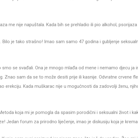
aza me nije napuštala. Kada bih se prehladio ili pio alkohol, psorijaza 
ko. Bilo je tako strašno! Imao sam samo 47 godina i gubljenje seksualn
no smo se svađali. Ona je mnogo mlađa od mene i nemamo djecu ja
 Znao sam da se to može desiti prije ili kasnije. Odvratne crvene flek
mao erekciju. Kada muškarac nije u mogućnosti da zadovolji ženu, n
etoda koja mi je pomogla da spasim porodični i seksualni život i ka
! Jedan forum za prirodno liječenje, imao je diskusiju koja je krema z