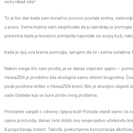
neću nikad više!
To je bio dan kada sam konačno ponovo postala sretna, zadovoljna
u pravu. Svima kojima sam savjetovala da ju isprobaju je pomogla i sv
presretna kada je konačno primijetila napredak na svojoj koži, nak
Kada je njoj ova krema pomogla, vjerujem da će i svima ostalima. B
Nakon svega što sam prošla, ja se danas osjećam sjajno — pomog
HeiwaZEN je prvobitno bila dostupna samo elitnim krugovima. Čuvan
pisali pozitivne kritike o HeiwaZEN kremi. Bilo je dovoljno objaviti
naše čitatelje koji se bore protiv ovog problema.
Prestanite sanjati o zdravoj i lijepoj koži! Ponuda vrijedi samo z
cijena proizvoda, danas ćete dobiti ovu nevjerojatno učinkovitu kre
ili pogoršavaju bolest. Takođe, prekomjerna konzumacija alkohola, 