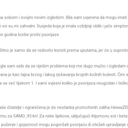
 sobom i svojim novim izgledom. Bila sam uvjerena da mogu imati fan
i su mi zahvalni. Susjeda koja je imala ozbiljniji oblik i jače simptom
on godina borbe protiv psorijaze.
itno je samo da se redovito koristi prema uputama, jer će u suprotnom
la sam sebi da se riješim problema koji me dugo mučio i izgledam 
a je kao tajna brzog i lakog rješavanja brojnih kožnih bolesti. Čim
 da se već tijekom 1. I sami svjesni koliko je psorijaza neugodan i teš
a naše čitatelje i ograničena je do nestanka promotivnih zaliha HeiwaZ
mu za SAMO ,95 kn! Za neke lijekove, uključujući litijumovu sol i bet
pušenje i gojaznost mogu pogoršati psorijazu ili otežati upravljanje 