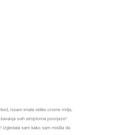
rbež, nisam imala velike crvene mrlje,
rješavanja svih simptoma psorijaze!
! Izgledala sam kako sam mislila da