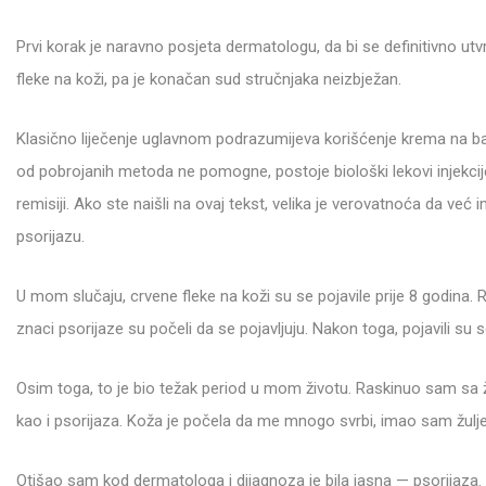
Prvi korak je naravno posjeta dermatologu, da bi se definitivno ut
fleke na koži, pa je konačan sud stručnjaka neizbježan.
Klasično liječenje uglavnom podrazumijeva korišćenje krema na bazi 
od pobrojanih metoda ne pomogne, postoje biološki lekovi injekcije
remisiji. Ako ste naišli na ovaj tekst, velika je verovatnoća da već 
psorijazu.
U mom slučaju, crvene fleke na koži su se pojavile prije 8 godina. R
znaci psorijaze su počeli da se pojavljuju. Nakon toga, pojavili s
Osim toga, to je bio težak period u mom životu. Raskinuo sam sa ž
kao i psorijaza. Koža je počela da me mnogo svrbi, imao sam žuljev
Otišao sam kod dermatologa i dijagnoza je bila jasna — psorijaza.