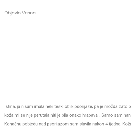
Objavio Vesna
Istina, ja nisam imala neki teški oblik psorijaze, pa je možda zato
koža mi se nije perutala niti je bila onako hrapava… Samo sam nano
Konačnu pobjedu nad psorijazom sam slavila nakon 4 tjedna. Koža 