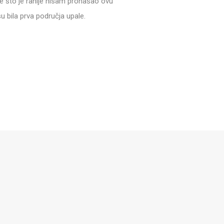
je što je ranije nisam pronašao ovu
u bila prva područja upale.