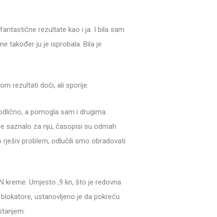
tastične rezultate kao i ja. I bila sam
e također ju je isprobala. Bila je
 rezultati doći, ali sporije.
odlično, a pomogla sam i drugima.
 se saznalo za nju, časopisi su odmah
ko rješiv problem, odlučili smo obradovati
EN kreme. Umjesto ,9 kn, što je redovna
a blokatore, ustanovljeno je da pokreću
stanjem.