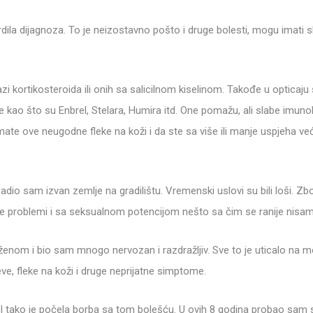
vrdila dijagnoza. To je neizostavno pošto i druge bolesti, mogu imati
kortikosteroida ili onih sa salicilnom kiselinom. Takođe u opticaju su
 kao što su Enbrel, Stelara, Humira itd. One pomažu, ali slabe imuno
imate ove neugodne fleke na koži i da ste sa više ili manje uspjeha već i
adio sam izvan zemlje na gradilištu. Vremenski uslovi su bili loši. Zb
u se problemi i sa seksualnom potencijom nešto sa čim se ranije nisa
enom i bio sam mnogo nervozan i razdražljiv. Sve to je uticalo na mo
e, fleke na koži i druge neprijatne simptome.
 I tako je počela borba sa tom bolešću. U ovih 8 godina probao sam s