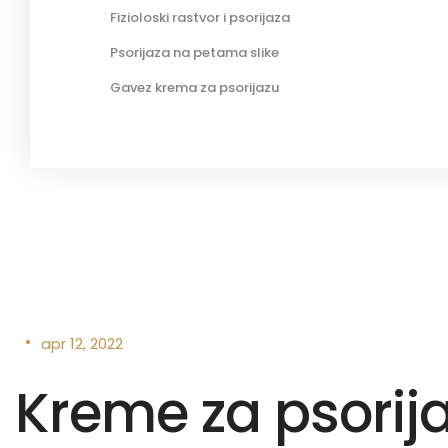
Fizioloski rastvor i psorijaza
Psorijaza na petama slike
Gavez krema za psorijazu
•
apr 12, 2022
Kreme za psorij