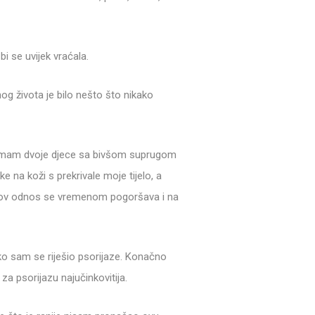
bi se uvijek vraćala.
og života je bilo nešto što nikako
 imam dvoje djece sa bivšom suprugom
e na koži s prekrivale moje tijelo, a
jihov odnos se vremenom pogoršava i na
ko sam se riješio psorijaze. Konačno
a psorijazu najučinkovitija.