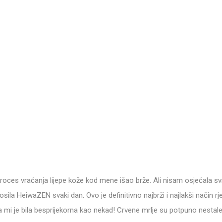
 proces vraćanja lijepe kože kod mene išao brže. Ali nisam osjećala sv
sila HeiwaZEN svaki dan. Ovo je definitivno najbrži i najlakši način 
mi je bila besprijekorna kao nekad! Crvene mrlje su potpuno nestale