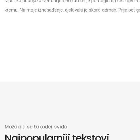
Mast za psorijazu Detmal je ono što mi je pomoglo da se izliječim
kremu. Na moje iznenađenje, djelovala je skoro odmah. Prije pet god
Možda ti se također sviđa
Najpopularniji tekstovi