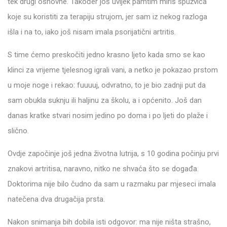
tek drugi osnovne. Također još uvijek pamtim miris spužvica
koje su koristiti za terapiju strujom, jer sam iz nekog razloga
išla i na to, iako još nisam imala psorijatični artritis.
S time ćemo preskočiti jedno krasno ljeto kada smo se kao
klinci za vrijeme tjelesnog igrali vani, a netko je pokazao prstom
u moje noge i rekao: fuuuuj, odvratno, to je bio zadnji put da
sam obukla suknju ili haljinu za školu, a i općenito. Još dan
danas kratke stvari nosim jedino po doma i po ljeti do plaže i
slično.
Ovdje započinje još jedna životna lutrija, s 10 godina počinju prvi
znakovi artritisa, naravno, nitko ne shvaća što se događa.
Doktorima nije bilo čudno da sam u razmaku par mjeseci imala
natečena dva drugačija prsta.
Nakon snimanja bih dobila isti odgovor: ma nije ništa strašno,