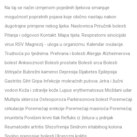
Na taj se način izmjenom pojedinih lijekova smanjuje
mogućnost popratnih pojava koje obično nastaju nakon
dugotrajne primjene nekog lijeka. Naslovnica Priručnik bolesti
Pitanja i odgovori Kontakt. Mapa tijela. Respiratorni sincicijski
virus RSV. Magnezij - uloga u organizmu. Kalendar ovulacije.
Trudnoća po tjednima. Prehrana i bolesti Alergije Alzheimerova
bolest Anksioznost Bolesti prostate Bolesti srca Bolesti
štitnjače Bubrežni kamenci Depresija Dijabetes Epilepsija
Gastritis Giht Gripa Infekcije mokraćnih putova Jetra i žučni
vodovi Koža i zdravlje kože Lupus erythematosus Moždani udar
Multipla skleroza Osteoporoza Parkinsonova bolest Poremećaji
cirkulacije Poremećaji erekcije Poremećaji masnoća Poremećaj
imuniteta Povišeni krvni tlak Refluks iz želuca u jednjak
Reumatoidni artritis Shizofrenija Sindrom iritabilnog kolona
Spolno prenosive bolesti Ulcerozni kolitis.