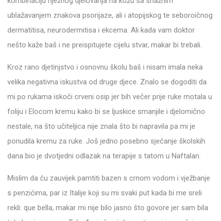
kombinaciju nježnog djelovanja na kožu sa snažnim
ublažavanjem znakova psorijaze, ali i atopijskog te seboroičnog
dermatitisa, neurodermitisa i ekcema. Ali kada vam doktor
nešto kaže baš i ne preispitujete cijelu stvar, makar bi trebali.
Kroz rano djetinjstvo i osnovnu školu baš i nisam imala neka
velika negativna iskustva od druge djece. Znalo se dogoditi da
mi po rukama iskoči crveni osip jer bih večer prije ruke motala u
foliju i Elocom kremu kako bi se ljuskice smanjile i djelomično
nestale, na što učiteljica nije znala što bi napravila pa mi je
ponudila kremu za ruke. Još jedno posebno sjećanje školskih
dana bio je dvotjedni odlazak na terapije s tatom u Naftalan.
Mislim da ću zauvijek pamtiti bazen s crnom vodom i vježbanje
s penzićima, par iz Italije koji su mi svaki put kada bi me sreli
rekli: que bella, makar mi nije bilo jasno što govore jer sam bila