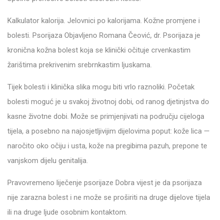
Kalkulator kalorija. Jelovnici po kalorijama. Kožne promjene i
bolesti. Psorijaza Objavljeno Romana Čeović, dr. Psorijaza je
kronična kožna bolest koja se klinički očituje crvenkastim
žarištima prekrivenim srebrnkastim ljuskama.
Tijek bolesti i klinička slika mogu biti vrlo raznoliki. Početak
bolesti moguć je u svakoj životnoj dobi, od ranog djetinjstva do
kasne životne dobi. Može se primjenjivati na području cijeloga
tijela, a posebno na najosjetljivijim dijelovima poput: kože lica —
naročito oko očiju i usta, kože na pregibima pazuh, prepone te
vanjskom dijelu genitalija.
Pravovremeno liječenje psorijaze Dobra vijest je da psorijaza
nije zarazna bolest i ne može se proširiti na druge dijelove tijela
ili na druge ljude osobnim kontaktom.