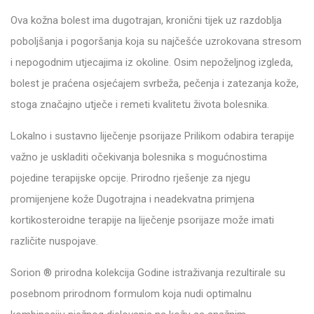
Ova kožna bolest ima dugotrajan, kronični tijek uz razdoblja
poboljšanja i pogoršanja koja su najčešće uzrokovana stresom
i nepogodnim utjecajima iz okoline. Osim nepoželjnog izgleda,
bolest je praćena osjećajem svrbeža, pečenja i zatezanja kože,
stoga značajno utječe i remeti kvalitetu života bolesnika.
Lokalno i sustavno liječenje psorijaze Prilikom odabira terapije
važno je uskladiti očekivanja bolesnika s mogućnostima
pojedine terapijske opcije. Prirodno rješenje za njegu
promijenjene kože Dugotrajna i neadekvatna primjena
kortikosteroidne terapije na liječenje psorijaze može imati
različite nuspojave.
Sorion ® prirodna kolekcija Godine istraživanja rezultirale su
posebnom prirodnom formulom koja nudi optimalnu