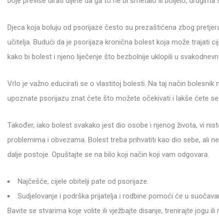
boje previše dirati dijete da ga to ne bi smetalo ili boljelo, drugi
Djeca koja boluju od psorijaze često su prezaštićena zbog pretjera
učitelja. Budući da je psorijaza kronična bolest koja može trajati ci
kako bi bolest i njeno liječenje što bezbolnije uklopili u svakodnev
Vrlo je važno educirati se o vlastitoj bolesti. Na taj način bolesni
upoznate psorijazu znat ćete što možete očekivati i lakše ćete se 
Također, iako bolest svakako jest dio osobe i njenog života, vi nis
problemima i obvezama. Bolest treba prihvatiti kao dio sebe, ali ne 
dalje postoje. Opuštajte se na bilo koji način koji vam odgovara.
Najčešće, cijele obitelji pate od psorijaze.
Sudjelovanje i podrška prijatelja i rodbine pomoći će u suočava
Bavite se stvarima koje volite ili vježbajte disanje, trenirajte jogu 