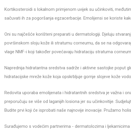
Kortikosteroidi s lokalnom primjenom uvijek su učinkoviti, međutim,
sačuvati ih za pogoršanja egzacerbacije. Emolijensi se koriste kak
Oni su najčešće korišteni preparati u dermatologiji. Djeluju stvar
površinskom sloju kože ili stratumu corneumu, da se na odgovaraj
vlage NMF-i koji također povećavaju hidrataciju stratuma corneuma 
Naprednija hidratantna sredstva sadrže i aktivne sastojke poput gl
hidratacijske mreže kože koja opskrbljuje gornje slojeve kože vod
Redovita uporaba emolijenata i hidratantnih sredstva je važna i on
preporučuju se više od laganijih losiona jer su učinkovitije. Sudj
Budite prvi koji će isprobati naše najnovije inovacije. Pružamo hol
Surađujemo s vodećim partnerima - dermatolozima i ljekarnicima dil