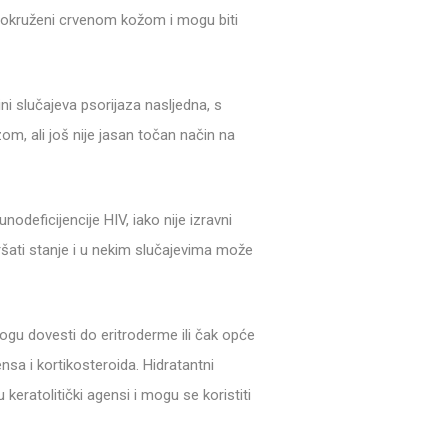
biti okruženi crvenom kožom i mogu biti
ni slučajeva psorijaza nasljedna, s
m, ali još nije jasan točan način na
deficijencije HIV, iako nije izravni
ršati stanje i u nekim slučajevima može
 mogu dovesti do eritroderme ili čak opće
sa i kortikosteroida. Hidratantni
keratolitički agensi i mogu se koristiti