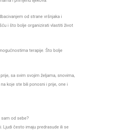
emama i primjenu lijekova.
odbacivanjem od strane vršnjaka i
 i što bolje organizirati vlastiti život
m mogućnostima terapije. Što bolje
 prije, sa svim svojim željama, snovima,
 koje ste bili ponosni i prije, one i
iti sam od sebe?
ti. Ljudi često imaju predrasude ili se