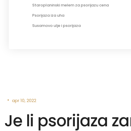
Staroplaninski melem za psorijazu cena
Psorijaza iza uha
Susamovo ulje i psorijaza
•
apr 10, 2022
Je li psorijaza z