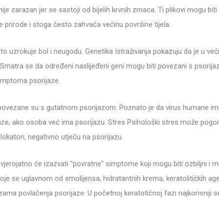
 nije zarazan jer se sastoji od bijelih krvnih zrnaca. Ti plikovi mogu 
ne prirode i stoga često zahvaća većinu površine tijela.
to uzrokuje bol i neugodu. Genetika Istraživanja pokazuju da je u veći
Smatra se da određeni naslijeđeni geni mogu biti povezani s psorijazo
 simptoma psorijaze.
i povezane su s gutatnom psorijazom. Poznato je da virus humane imuno
jaze, ako osoba već ima psorijazu. Stres Psihološki stres može pogo
a-blokatori, negativno utječu na psorijazu.
ma vjerojatno će izazvati "povratne" simptome koji mogu biti ozbiljni i
je se uglavnom od emolijensa, hidratantnih krema, keratolitičkih agen
ama povlačenja psorijaze. U početnoj keratotičnoj fazi najkorisniji su 