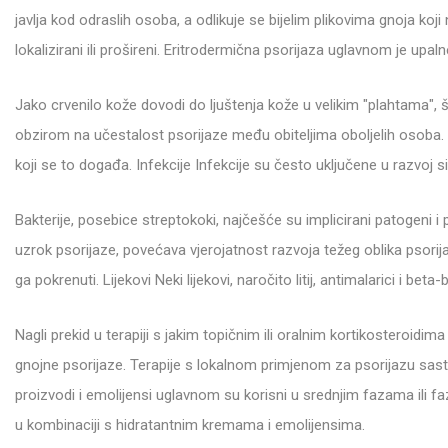
javlja kod odraslih osoba, a odlikuje se bijelim plikovima gnoja koji
lokalizirani ili prošireni. Eritrodermična psorijaza uglavnom je upal
Jako crvenilo kože dovodi do ljuštenja kože u velikim "plahtama", š
obzirom na učestalost psorijaze među obiteljima oboljelih osoba. 
koji se to događa. Infekcije Infekcije su često uključene u razvoj
Bakterije, posebice streptokoki, najčešće su implicirani patogeni 
uzrok psorijaze, povećava vjerojatnost razvoja težeg oblika psori
ga pokrenuti. Lijekovi Neki lijekovi, naročito litij, antimalarici i bet
Nagli prekid u terapiji s jakim topičnim ili oralnim kortikosteroidi
gnojne psorijaze. Terapije s lokalnom primjenom za psorijazu sasto
proizvodi i emolijensi uglavnom su korisni u srednjim fazama ili faz
u kombinaciji s hidratantnim kremama i emolijensima.