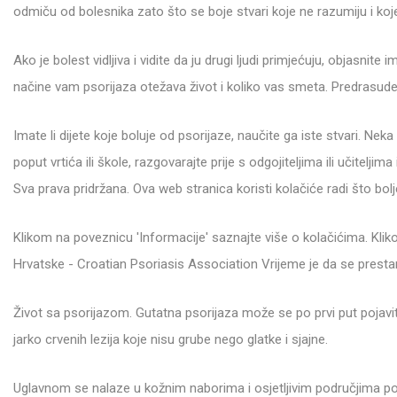
odmiču od bolesnika zato što se boje stvari koje ne razumiju i ko
Ako je bolest vidljiva i vidite da ju drugi ljudi primjećuju, objasnit
načine vam psorijaza otežava život i koliko vas smeta. Predrasude
Imate li dijete koje boluje od psorijaze, naučite ga iste stvari. Ne
poput vrtića ili škole, razgovarajte prije s odgojiteljima ili učitelj
Sva prava pridržana. Ova web stranica koristi kolačiće radi što bolje
Klikom na poveznicu 'Informacije' saznajte više o kolačićima. Kli
Hrvatske - Croatian Psoriasis Association Vrijeme je da se presta
Život sa psorijazom. Gutatna psorijaza može se po prvi put pojaviti 
jarko crvenih lezija koje nisu grube nego glatke i sjajne.
Uglavnom se nalaze u kožnim naborima i osjetljivim područjima pop