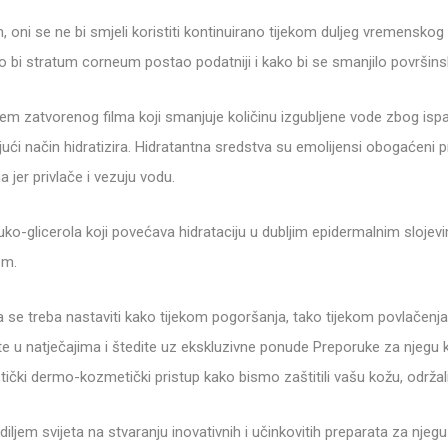
 oni se ne bi smjeli koristiti kontinuirano tijekom duljeg vremenskog
o bi stratum corneum postao podatniji i kako bi se smanjilo površinsk
anjem zatvorenog filma koji smanjuje količinu izgubljene vode zbog is
ući način hidratizira. Hidratantna sredstva su emolijensi obogaćeni
jer privlače i vezuju vodu.
uko-glicerola koji povećava hidrataciju u dubljim epidermalnim slojevi
om.
a se treba nastaviti kako tijekom pogoršanja, tako tijekom povlačenja
elujte u natječajima i štedite uz ekskluzivne ponude Preporuke za njeg
istički dermo-kozmetički pristup kako bismo zaštitili vašu kožu, održal
jem svijeta na stvaranju inovativnih i učinkovitih preparata za njegu