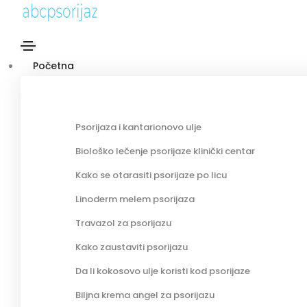
Početna
Psorijaza i kantarionovo ulje
Biološko lečenje psorijaze klinički centar
Kako se otarasiti psorijaze po licu
Linoderm melem psorijaza
Travazol za psorijazu
Kako zaustaviti psorijazu
Da li kokosovo ulje koristi kod psorijaze
Biljna krema angel za psorijazu