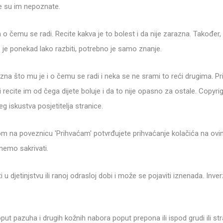
je su im nepoznate.
e im o čemu se radi. Recite kakva je to bolest i da nije zarazna. Također,
 je ponekad lako razbiti, potrebno je samo znanje.
ka zna što mu je i o čemu se radi i neka se ne srami to reći drugima. P
ima i recite im od čega dijete boluje i da to nije opasno za ostale. Copy
g iskustva posjetitelja stranice.
kom na poveznicu 'Prihvaćam' potvrđujete prihvaćanje kolačića na ovi
nemo sakrivati.
u djetinjstvu ili ranoj odrasloj dobi i može se pojaviti iznenada. Inver
ut pazuha i drugih kožnih nabora poput prepona ili ispod grudi ili st