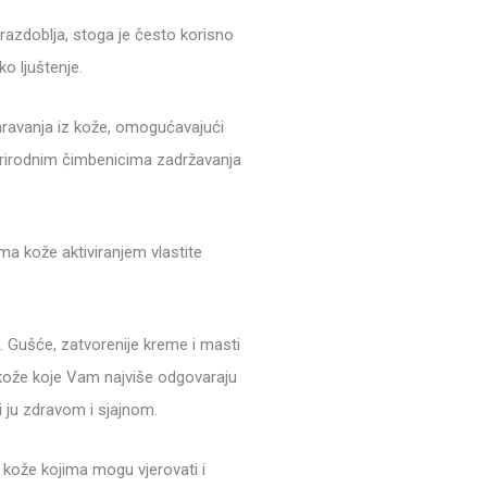
 razdoblja, stoga je često korisno
o ljuštenje.
paravanja iz kože, omogućavajući
 prirodnim čimbenicima zadržavanja
ma kože aktiviranjem vlastite
. Gušće, zatvorenije kreme i masti
u kože koje Vam najviše odgovaraju
i ju zdravom i sjajnom.
 kože kojima mogu vjerovati i