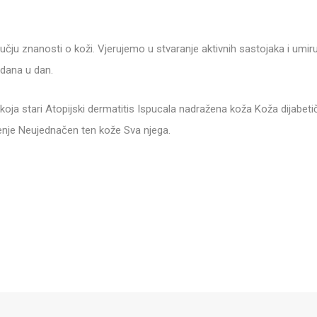
ručju znanosti o koži. Vjerujemo u stvaranje aktivnih sastojaka i umi
 dana u dan.
a stari Atopijski dermatitis Ispucala nadražena koža Koža dijabetiča
jenje Neujednačen ten kože Sva njega.