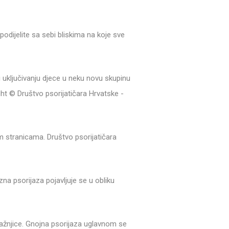
 podijelite sa sebi bliskima na koje sve
ri uključivanju djece u neku novu skupinu
right © Društvo psorijatičara Hrvatske -
m stranicama. Društvo psorijatičara
zna psorijaza pojavljuje se u obliku
ražnjice. Gnojna psorijaza uglavnom se