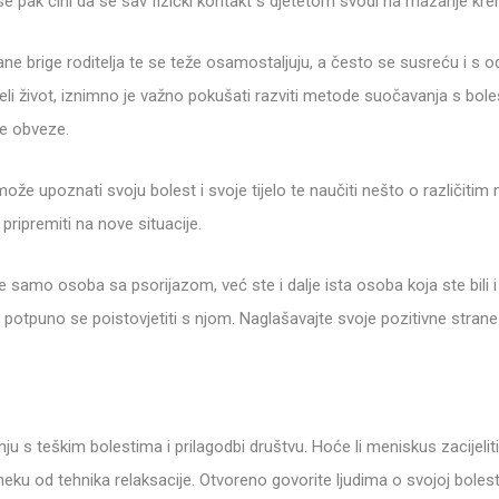
ma se pak čini da se sav fizički kontakt s djetetom svodi na mazanje kr
ne brige roditelja te se teže osamostaljuju, a često se susreću i s 
jeli život, iznimno je važno pokušati razviti metode suočavanja s bolešću
ne obveze.
k može upoznati svoju bolest i svoje tijelo te naučiti nešto o različiti
pripremiti na nove situacije.
te samo osoba sa psorijazom, već ste i dalje ista osoba koja ste bili i
potpuno se poistovjetiti s njom. Naglašavajte svoje pozitivne strane na
nju s teškim bolestima i prilagodbi društvu. Hoće li meniskus zacijel
ili neku od tehnika relaksacije. Otvoreno govorite ljudima o svojoj boles