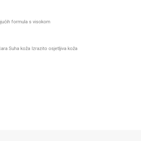
rujućih formula s visokom
ra Suha koža Izrazito osjetljiva koža