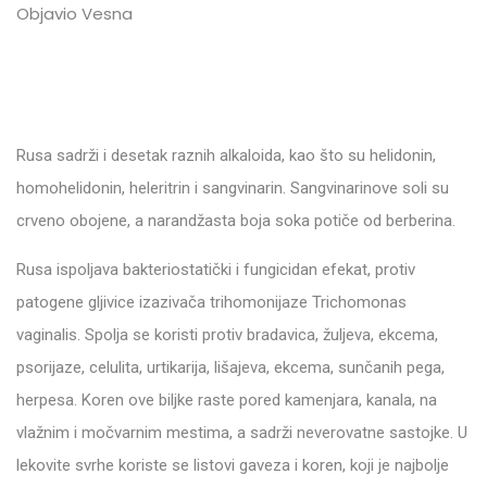
Objavio Vesna
Rusa sadrži i desetak raznih alkaloida, kao što su helidonin,
homohelidonin, heleritrin i sangvinarin. Sangvinarinove soli su
crveno obojene, a narandžasta boja soka potiče od berberina.
Rusa ispoljava bakteriostatički i fungicidan efekat, protiv
patogene gljivice izazivača trihomonijaze Trichomonas
vaginalis. Spolja se koristi protiv bradavica, žuljeva, ekcema,
psorijaze, celulita, urtikarija, lišajeva, ekcema, sunčanih pega,
herpesa. Koren ove biljke raste pored kamenjara, kanala, na
vlažnim i močvarnim mestima, a sadrži neverovatne sastojke. U
lekovite svrhe koriste se listovi gaveza i koren, koji je najbolje