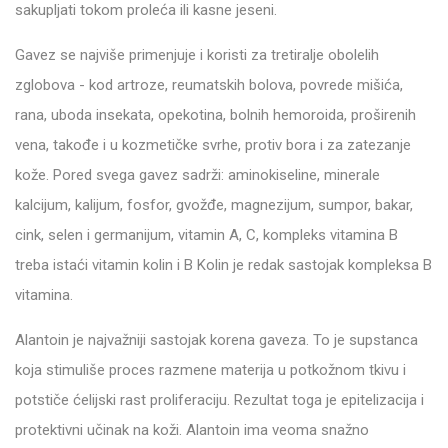
sakupljati tokom proleća ili kasne jeseni.
Gavez se najviše primenjuje i koristi za tretiralje obolelih
zglobova - kod artroze, reumatskih bolova, povrede mišića,
rana, uboda insekata, opekotina, bolnih hemoroida, proširenih
vena, takođe i u kozmetičke svrhe, protiv bora i za zatezanje
kože. Pored svega gavez sadrži: aminokiseline, minerale
kalcijum, kalijum, fosfor, gvožđe, magnezijum, sumpor, bakar,
cink, selen i germanijum, vitamin A, C, kompleks vitamina B
treba istaći vitamin kolin i B Kolin je redak sastojak kompleksa B
vitamina.
Alantoin je najvažniji sastojak korena gaveza. To je supstanca
koja stimuliše proces razmene materija u potkožnom tkivu i
potstiče ćelijski rast proliferaciju. Rezultat toga je epitelizacija i
protektivni učinak na koži. Alantoin ima veoma snažno