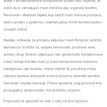
aralia. Farmakodinamički komponente podaci nisu objasnili, ali
ističe da je zahvaljujući mast eterična ulja, organske kiseline,
flavonoide i alkaloide biljaka, koji sadrži mast Ivanova psorijaze,
dobro prodiru u epidermu i olakšati piling mrtvih keratinotsidov i
smanjiti svrbež.
Nadalje, indikacije za primjenu uključuju masti Antipsor različite
dermatoze, trofičke čir, vanjske hemoroide, proširene vene,
areata i drugi. Bolesti, uključujući rak i ginekološki. Kartalinovaya
mast, točnije Kartalin mast je popis komponenata masnoće,
eukaliptusa i ulje lavande, retinol vitamin A, prirodnog meda,
salicilna kiselina, antiseptik enzima lizozima, ekstrakti kamilice
farmacije i krpelja sukcesiji. Prema uputama, ovaj proizvod ima
protuupalno, antipruritičko i keratolitičko svojstvo.
Preporuča se aplicirati na osip u roku od dva mjeseca -