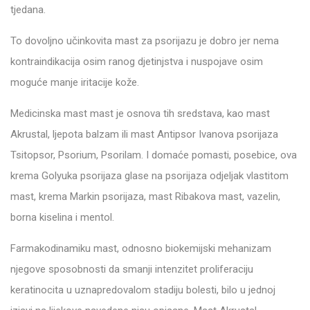
tjedana.
To dovoljno učinkovita mast za psorijazu je dobro jer nema
kontraindikacija osim ranog djetinjstva i nuspojave osim
moguće manje iritacije kože.
Medicinska mast mast je osnova tih sredstava, kao mast
Akrustal, ljepota balzam ili mast Antipsor Ivanova psorijaza
Tsitopsor, Psorium, Psorilam. I domaće pomasti, posebice, ova
krema Golyuka psorijaza glase na psorijaza odjeljak vlastitom
mast, krema Markin psorijaza, mast Ribakova mast, vazelin,
borna kiselina i mentol.
Farmakodinamiku mast, odnosno biokemijski mehanizam
njegove sposobnosti da smanji intenzitet proliferaciju
keratinocita u uznapredovalom stadiju bolesti, bilo u jednoj