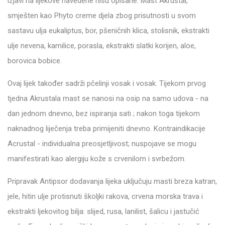
izjavi na lijekove navedene nisu opisane. Mast Akrustal,
smješten kao Phyto creme djela zbog prisutnosti u svom
sastavu ulja eukaliptus, bor, pšeničnih klica, stolisnik, ekstrakti
ulje nevena, kamilice, porasla, ekstrakti slatki korijen, aloe,
borovica bobice.
Ovaj lijek također sadrži pčelinji vosak i vosak. Tijekom prvog
tjedna Akrustala mast se nanosi na osip na samo udova - na
dan jednom dnevno, bez ispiranja sati ; nakon toga tijekom
naknadnog liječenja treba primijeniti dnevno. Kontraindikacije
Acrustal - individualna preosjetljivost; nuspojave se mogu
manifestirati kao alergiju kože s crvenilom i svrbežom.
Pripravak Antipsor dodavanja lijeka uključuju masti breza katran,
jele, hitin ulje protisnuti školjki rakova, crvena morska trava i
ekstrakti ljekovitog bilja: slijed, rusa, lanilist, šalicu i jastučić