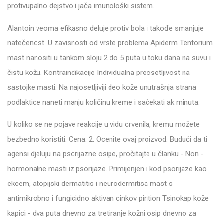
protivupalno dejstvo i jača imunološki sistem.
Alantoin veoma efikasno deluje protiv bola i takođe smanjuje
natečenost. U zavisnosti od vrste problema Apiderm Tentorium
mast nanositi u tankom sloju 2 do 5 puta u toku dana na suvu i
čistu kožu. Kontraindikacije Individualna preosetljivost na
sastojke masti. Na najosetljiviji deo kože unutrašnja strana
podlaktice naneti manju količinu kreme i sačekati ak minuta.
U koliko se ne pojave reakcije u vidu crvenila, kremu možete
bezbedno koristiti. Cena: 2. Ocenite ovaj proizvod. Budući da ti
agensi djeluju na psorijazne osipe, pročitajte u članku - Non -
hormonalne masti iz psorijaze. Primijenjen i kod psorijaze kao
ekcem, atopijski dermatitis i neurodermitisa mast s
antimikrobno i fungicidno aktivan cinkov pirition Tsinokap kože
kapici - dva puta dnevno za tretiranje kožni osip dnevno za