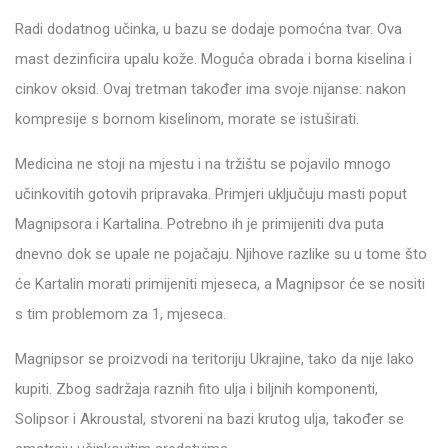
Radi dodatnog učinka, u bazu se dodaje pomoćna tvar. Ova
mast dezinficira upalu kože. Moguća obrada i borna kiselina i
cinkov oksid. Ovaj tretman također ima svoje nijanse: nakon
kompresije s bornom kiselinom, morate se istuširati.
Medicina ne stoji na mjestu i na tržištu se pojavilo mnogo
učinkovitih gotovih pripravaka. Primjeri uključuju masti poput
Magnipsora i Kartalina. Potrebno ih je primijeniti dva puta
dnevno dok se upale ne pojačaju. Njihove razlike su u tome što
će Kartalin morati primijeniti mjeseca, a Magnipsor će se nositi
s tim problemom za 1, mjeseca.
Magnipsor se proizvodi na teritoriju Ukrajine, tako da nije lako
kupiti. Zbog sadržaja raznih fito ulja i biljnih komponenti,
Solipsor i Akroustal, stvoreni na bazi krutog ulja, također se