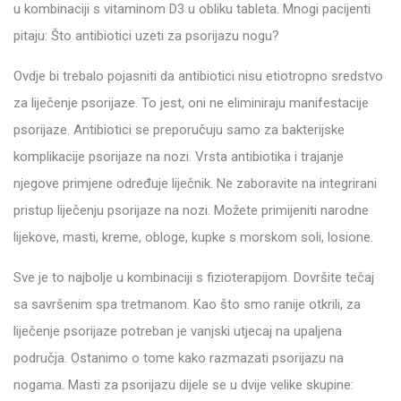
u kombinaciji s vitaminom D3 u obliku tableta. Mnogi pacijenti
pitaju: Što antibiotici uzeti za psorijazu nogu?
Ovdje bi trebalo pojasniti da antibiotici nisu etiotropno sredstvo
za liječenje psorijaze. To jest, oni ne eliminiraju manifestacije
psorijaze. Antibiotici se preporučuju samo za bakterijske
komplikacije psorijaze na nozi. Vrsta antibiotika i trajanje
njegove primjene određuje liječnik. Ne zaboravite na integrirani
pristup liječenju psorijaze na nozi. Možete primijeniti narodne
lijekove, masti, kreme, obloge, kupke s morskom soli, losione.
Sve je to najbolje u kombinaciji s fizioterapijom. Dovršite tečaj
sa savršenim spa tretmanom. Kao što smo ranije otkrili, za
liječenje psorijaze potreban je vanjski utjecaj na upaljena
područja. Ostanimo o tome kako razmazati psorijazu na
nogama. Masti za psorijazu dijele se u dvije velike skupine: