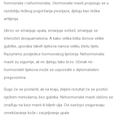
hormonske i nehormonske;. Hormonske masti propisuju se u
razdoblju teškog pogoršanja psorijaze, djeluju kao teška
artiljerija.
Ubrzo se smanjuje upala, smanjuje svrbež, smanjuje se
intenzitet desquamationa. A kako velika bitka donosi velike
gubitke, uporaba takvih lijekova nanosi veliku štetu tijelu.
Razumimo posljedice hormonskog liječenja. Nehormonske
masti su sigurnije, ali ne djeluju tako brzo. Učinak ne-
hormonskih lijekova može se usporediti s diplomatskim
pregovorima.
Dugo će se povlačiti, ali na kraju, željeni rezultat će se postići
nježnim metodama, bez gubitka. Nehormonske masti obično se
izrađuju na bazi masti ili biljnih ulja. Ovi sastojci osiguravaju
omekšavanje kože i zacjeljivanje upale.