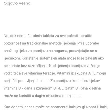
Objavio Vesna
No, dok nema čarobnih tableta za sve bolesti, obratite
pozornost na tradicionalne metode liječenja. Prije uporabe
snažnog lijeka za psorijazu na nogama, posavjetujte se s
liječnikom. Korištenje sistemskih alata može loše završiti ako
se koriste bez razmišljanja. Kod liječenja psorijaze važno je
voditi tečajeve vitamina terapije. Vitamini iz skupina A i E mogu
spriječiti ponavljanje bolesti. Za psorijazu, korisni su tijekovi
vitamina B - dana s izmjenom B1-B6, zatim B Folna kiselina
može se koristiti u dugim ciklusima od mjeseca.
Kao dodatni agens može se spomenuti kalcijev glukonat ili kalcij