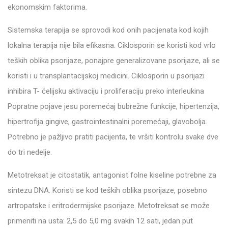
ekonomskim faktorima.
Sistemska terapija se sprovodi kod onih pacijenata kod kojih
lokalna terapija nije bila efikasna. Ciklosporin se koristi kod vrlo
teških oblika psorijaze, ponajpre generalizovane psorijaze, ali se
koristi i u transplantacijskoj medicini. Ciklosporin u psorijazi
inhibira T- ćelijsku aktivaciju i proliferaciju preko interleukina
Popratne pojave jesu poremećaj bubrežne funkcije, hipertenzija,
hipertrofija gingive, gastrointestinalni poremećaji, glavobolja.
Potrebno je pažljivo pratiti pacijenta, te vršiti kontrolu svake dve
do tri nedelje.
Metotreksat je citostatik, antagonist folne kiseline potrebne za
sintezu DNA. Koristi se kod teških oblika psorijaze, posebno
artropatske i eritrodermijske psorijaze. Metotreksat se može
primeniti na usta: 2,5 do 5,0 mg svakih 12 sati, jedan put