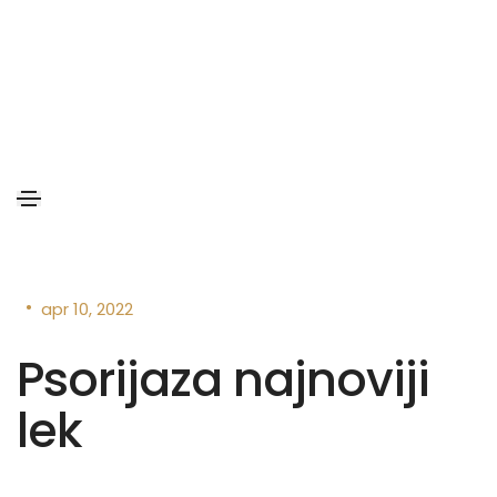
•
apr 10, 2022
Psorijaza najnoviji
lek