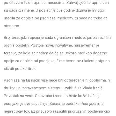
po čitavom telu trajali su mesecima. Zahvaljujući terapiji ti dani
su sada iza mene. U poslednje dve godine država je mnogo
uradila za obolele od psorijaze, međutim, tu sada ne treba da
stanemo.
Broj terapijskih opcija je sada ograničen i nedovoljan za različite
profile obolelih. Postoje nove, inovativne, najsavremenije
terapije, za koje se nadam da će se uskoro naći kao dodatne
opcije za obolele od psorijaze, čime ćemo ovu bolest potpuno
staviti pod kontrolu.
Psorijaza na taj način više neće biti opterećenje ni obolelima, ni
društvu, ni zdravstvenom sistemu - zaključuje Vlada Kecić.
Povratak na vesti. Od svraba i rana do čiste kože! Lečenje
psorijaze je sve uspešnije! Socijalna podrška Psorijaza ima
nepredvidiv tok, uz prisustvo različitih pridruženih oboljenja kao