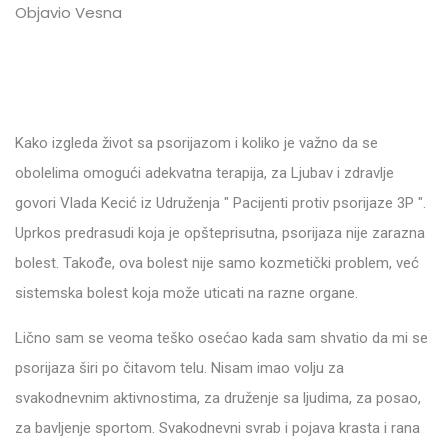
Objavio Vesna
Kako izgleda život sa psorijazom i koliko je važno da se
obolelima omogući adekvatna terapija, za Ljubav i zdravlje
govori Vlada Kecić iz Udruženja " Pacijenti protiv psorijaze 3P ".
Uprkos predrasudi koja je opšteprisutna, psorijaza nije zarazna
bolest. Takođe, ova bolest nije samo kozmetički problem, već
sistemska bolest koja može uticati na razne organe.
Lično sam se veoma teško osećao kada sam shvatio da mi se
psorijaza širi po čitavom telu. Nisam imao volju za
svakodnevnim aktivnostima, za druženje sa ljudima, za posao,
za bavljenje sportom. Svakodnevni svrab i pojava krasta i rana