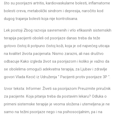
što su psorijazni artritis, kardiovaskularne bolesti, inflamatorne
bolesti creva, metabolički sindrom i depresija, naročito kod
dugog trajanja bolesti koja nije kontrolisana.
Lek postoji Zbog razvoja savremenih i vrlo efikasnih sistemskih
terapija pacijenti oboleli od psorijaze danas treba da teže
gotovo čistoj ili potpuno čistoj koži, koja je od najvećeg uticaja
na kvalitet života pacijenata. Nismo zarazni, ali nas društvo
odbacuje Kako izgleda život sa psorijazom i koliko je važno da
se obolelima omogući adekvatna terapija, za Ljubav i zdravlje
govori Vlada Kecić iz Udruženja " Pacijenti protiv psorijaze 3P ".
Izvor teksta: Informer. Živeti sa psorijazom Preuzmite priručnik
za pacijente. Koja pitanja treba da postavim lekaru? Odluka o
primeni sistemske terapije je veoma složena i utemeljena je ne
samo na težini psorijaze nego i na psihosocijalnim, pa i na