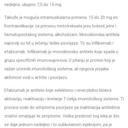
nedeljno, ukupno 7,5 do 15 mg.
Takođe je moguća intramuskularna primena: 15 do 20 mg im.
Kontraindikacije za primenu metotreksata jesu bolesti jetre i
hematopeotskog sistema, alkoholizam. Monoklonska antitela
najnoviji su hit u lečenju teške psorijaze. To su infliksimab i
efalizumab. Infliksimab je monoklonsko antitelo koje spada u
grupu specifičnih imunosupresiva. U pitanju je protein koji je
važan učesnik imunološkog sistema, ali njegova prejaka
aktivnost vodi u artritis i psorijazu.
Efalizumab je antitelo koje selektivno i reverzibilno blokira
aktivaciju, reaktivaciju i kretanje T-ćelija imunološkog sistema. Ti
procesi vode do simptoma psorijaze pa inaktivacija antitelima
znatno smanjuje te simptome. Velika prednost tog leka je što
se daje jednom nedeljno i to subkutanom injekcijom, pa je