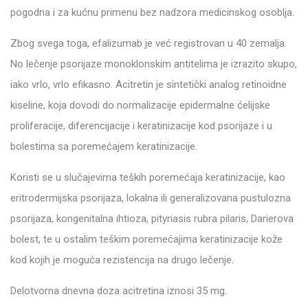
pogodna i za kućnu primenu bez nadzora medicinskog osoblja.
Zbog svega toga, efalizumab je već registrovan u 40 zemalja.
No lečenje psorijaze monoklonskim antitelima je izrazito skupo,
iako vrlo, vrlo efikasno. Acitretin je sintetički analog retinoidne
kiseline, koja dovodi do normalizacije epidermalne ćelijske
proliferacije, diferencijacije i keratinizacije kod psorijaze i u
bolestima sa poremećajem keratinizacije.
Koristi se u slučajevima teških poremećaja keratinizacije, kao
eritrodermijska psorijaza, lokalna ili generalizovana pustulozna
psorijaza, kongenitalna ihtioza, pityriasis rubra pilaris, Darierova
bolest, te u ostalim teškim poremećajima keratinizacije kože
kod kojih je moguća rezistencija na drugo lečenje.
Delotvorna dnevna doza acitretina iznosi 35 mg.