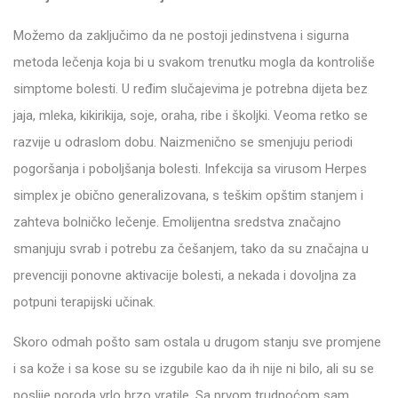
Možemo da zaključimo da ne postoji jedinstvena i sigurna
metoda lečenja koja bi u svakom trenutku mogla da kontroliše
simptome bolesti. U ređim slučajevima je potrebna dijeta bez
jaja, mleka, kikirikija, soje, oraha, ribe i školjki. Veoma retko se
razvije u odraslom dobu. Naizmenično se smenjuju periodi
pogoršanja i poboljšanja bolesti. Infekcija sa virusom Herpes
simplex je obično generalizovana, s teškim opštim stanjem i
zahteva bolničko lečenje. Emolijentna sredstva značajno
smanjuju svrab i potrebu za češanjem, tako da su značajna u
prevenciji ponovne aktivacije bolesti, a nekada i dovoljna za
potpuni terapijski učinak.
Skoro odmah pošto sam ostala u drugom stanju sve promjene
i sa kože i sa kose su se izgubile kao da ih nije ni bilo, ali su se
poslije poroda vrlo brzo vratile. Sa prvom trudnoćom sam