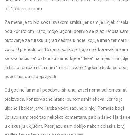
od 15 dan na moru.
Za mene je to bio sok u svakom smislu jer sam je uvijek drzala
pod"kontrolom". U toj mojoj agoniji pojavio se izlaz. Dobila sam
putovanje za tursku u grad češme u hotel koji je imao termalnu
vodu. U preriodu od 15 dana, koliko je trajo moj boravak ja sam
se sva "iscistila" ostale su samo bijele "fleke" na mjestima gdje
je bila psorijaza i bila sam "mirna" skoro 4 godine kada se opet
pocela ispotiha pojavljivati.
Od godine iamma i posebnu ishranu, znaci nema suhomesnati
proizvoda, konzervisane hrane, punomasnih sireva. Jer to je
ujedno i bolest jetre i treba voditi racuna o njoj. Pomaže bog!
Upravo sam pročitao nekoliko komentara, pa bih želeo i ja da se
u diskusiju uključim. Psorijazu sam dobijo nakon dolaska iz vj