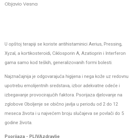
Objavio Vesna
U opštoj terapiji se koriste antihistaminici Aerius, Pressing,
Xyzal, a kortikosteroidi, Ciklosporin A, Azatioprin i Interferon
gama samo kod teških, generalizovanih formi bolesti.
Najznačajnija je odgovarajuća higijena i nega kože uz redovnu
upotrebu emolijentnih sredstava, izbor adekvatne odeće i
izbegavanje provocirajućih faktora. Psorijaza djelovanje na
zglobove Oboljenje se obično javlja u periodu od 2 do 12
meseca života i u najvećem broju slučajeva se povlači do 5
godine života.
Psorijaza - PLIVAzdravlje