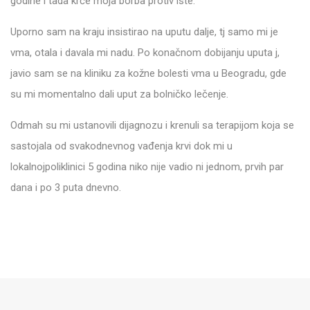
godine i tada krće moja borba protiv iste.
Uporno sam na kraju insistirao na uputu dalje, tj samo mi je
vma, otala i davala mi nadu. Po konačnom dobijanju uputa j,
javio sam se na kliniku za kožne bolesti vma u Beogradu, gde
su mi momentalno dali uput za bolničko lečenje.
Odmah su mi ustanovili dijagnozu i krenuli sa terapijom koja se
sastojala od svakodnevnog vađenja krvi dok mi u
lokalnojpoliklinici 5 godina niko nije vadio ni jednom, prvih par
dana i po 3 puta dnevno.