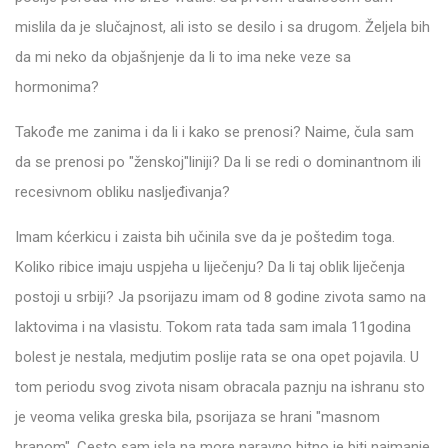
mislila da je slučajnost, ali isto se desilo i sa drugom. Željela bih
da mi neko da objašnjenje da li to ima neke veze sa
hormonima?
Takođe me zanima i da li i kako se prenosi? Naime, čula sam
da se prenosi po "ženskoj"liniji? Da li se redi o dominantnom ili
recesivnom obliku nasljeđivanja?
Imam kćerkicu i zaista bih učinila sve da je poštedim toga.
Koliko ribice imaju uspjeha u liječenju? Da li taj oblik liječenja
postoji u srbiji? Ja psorijazu imam od 8 godine zivota samo na
laktovima i na vlasistu. Tokom rata tada sam imala 11godina
bolest je nestala, medjutim poslije rata se ona opet pojavila. U
tom periodu svog zivota nisam obracala paznju na ishranu sto
je veoma velika greska bila, psorijaza se hrani "masnom
hranom". Cesto sam isla na more naravno bitno je biti najmanje