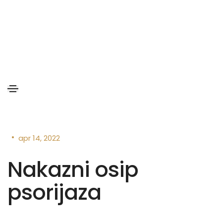
•
apr 14, 2022
Nakazni osip
psorijaza