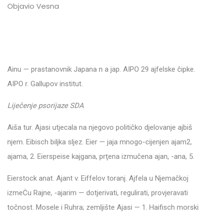
Objavio Vesna
Ainu — prastanovnik Japana n a jap. AIPO 29 ajfelske ĉipke.
AIPO r. Gallupov institut.
Liječenje psorijaze SDA
Aiša tur. Ajasi utjecala na njegovo politiĉko djelovanje ajbiš
njem. Eibisch biljka sljez. Eier — jaja mnogo-cijenjen ajam2,
ajama, 2. Eierspeise kajgana, prţena izmuĉena ajan, -ana, 5.
Eierstock anat. Ajant v. Eiffelov toranj. Ajfela u Njemaĉkoj
izmeĊu Rajne, -ajarim — dotjerivati, regulirati, provjeravati
toĉnost. Mosele i Ruhra; zemljište Ajasi — 1. Haifisch morski