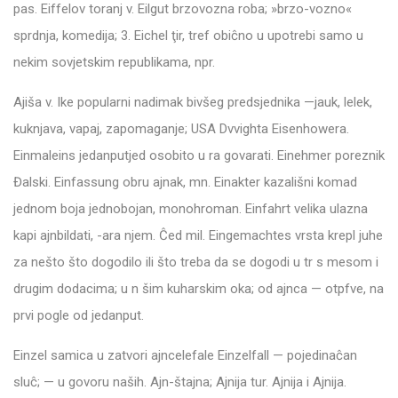
pas. Eiffelov toranj v. Eilgut brzovozna roba; »brzo-vozno«
sprdnja, komedija; 3. Eichel ţir, tref obiĉno u upotrebi samo u
nekim sovjetskim republikama, npr.
Ajiša v. Ike popularni nadimak bivšeg predsjednika —jauk, lelek,
kuknjava, vapaj, zapomaganje; USA Dvvighta Eisenhowera.
Einmaleins jedanputjed osobito u ra govarati. Einehmer poreznik
Đalski. Einfassung obru ajnak, mn. Einakter kazališni komad
jednom boja jednobojan, monohroman. Einfahrt velika ulazna
kapi ajnbildati, -ara njem. Ĉed mil. Eingemachtes vrsta krepl juhe
za nešto što dogodilo ili što treba da se dogodi u tr s mesom i
drugim dodacima; u n šim kuharskim oka; od ajnca — otpfve, na
prvi pogle od jedanput.
Einzel samica u zatvori ajncelefale Einzelfall — pojedinaĉan
sluĉ; — u govoru naših. Ajn-štajna; Ajnija tur. Ajnija i Ajnija.