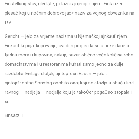
Einstellung stav, gledište, polazni ajnjeriger njem. Eintanzer
plesaĉ koji u noćnim dobrovoljac« naziv za vojnog obveznika na
tzv.
Gericht — jelo za vrijeme nacizma u Njemaĉkoj ajnkauf njem.
Einkauf kupnja, kupovanje, uveden propis da se u neke dane u
tjednu mora u kupovina, nakup, pazar obiĉno veće koliĉine robe
domaćinstvima i u restoranima kuhati samo jedno za dulje
razdoblje. Einlage uloţak, ajntopfesn Essen — jelo ;
ajntopfzontag Sonntag osobito onaj koji se stavlja u obuću kod
ravnog — nedjelja — nedjelja koju je takoĊer pogaĊao stopala i
si.
Einsatz 1.