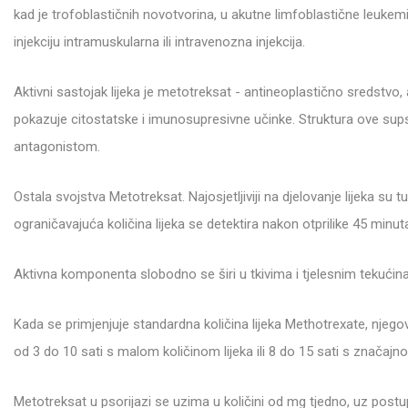
kad je trofoblastičnih novotvorina, u akutne limfoblastične leukemi
injekciju intramuskularna ili intravenozna injekcija.
Aktivni sastojak lijeka je metotreksat - antineoplastično sredstvo, a
pokazuje citostatske i imunosupresivne učinke. Struktura ove supst
antagonistom.
Ostala svojstva Metotreksat. Najosjetljiviji na djelovanje lijeka su 
ograničavajuća količina lijeka se detektira nakon otprilike 45 minut
Aktivna komponenta slobodno se širi u tkivima i tjelesnim tekućinam
Kada se primjenjuje standardna količina lijeka Methotrexate, njeg
od 3 do 10 sati s malom količinom lijeka ili 8 do 15 sati s značajno
Metotreksat u psorijazi se uzima u količini od mg tjedno, uz pos