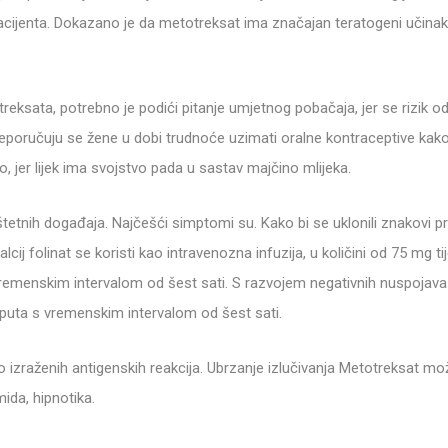
pacijenta. Dokazano je da metotreksat ima značajan teratogeni učinak i
treksata, potrebno je podići pitanje umjetnog pobačaja, jer se rizik 
preporučuju se žene u dobi trudnoće uzimati oralne kontraceptive kak
, jer lijek ima svojstvo pada u sastav majčino mlijeka.
etnih događaja. Najčešći simptomi su. Kako bi se uklonili znakovi pred
alcij folinat se koristi kao intravenozna infuzija, u količini od 75 mg 
 s vremenskim intervalom od šest sati. S razvojem negativnih nuspojav
ri puta s vremenskim intervalom od šest sati.
izraženih antigenskih reakcija. Ubrzanje izlučivanja Metotreksat može
mida, hipnotika.