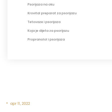
Psorijaza na oku
Krovital preparat za psorijazu
Tetovaze i psorijaza
Koja je dijeta za psorijazu
Propranolol i psorijaza
•
apr 11, 2022