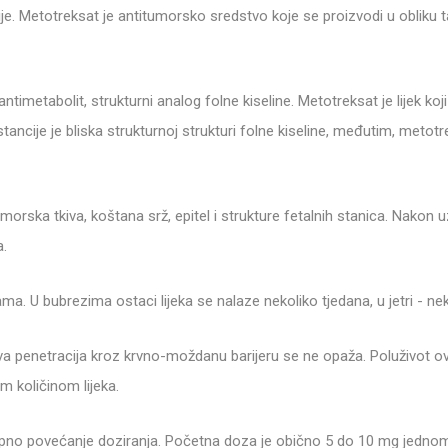
je. Metotreksat je antitumorsko sredstvo koje se proizvodi u obliku ta
ntimetabolit, strukturni analog folne kiseline. Metotreksat je lijek koj
ancije je bliska strukturnoj strukturi folne kiseline, međutim, meto
tumorska tkiva, koštana srž, epitel i strukture fetalnih stanica. Nakon 
a.
a. U bubrezima ostaci lijeka se nalaze nekoliko tjedana, u jetri - ne
ova penetracija kroz krvno-moždanu barijeru se ne opaža. Poluživot 
m količinom lijeka.
tupno povećanje doziranja. Početna doza je obično 5 do 10 mg jednom