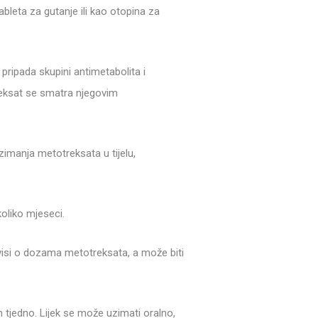
bleta za gutanje ili kao otopina za
i pripada skupini antimetabolita i
treksat se smatra njegovim
uzimanja metotreksata u tijelu,
koliko mjeseci.
ovisi o dozama metotreksata, a može biti
 tjedno. Lijek se može uzimati oralno,