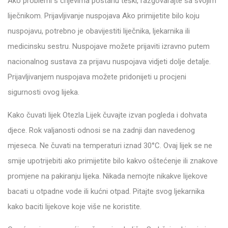
Ako problemi s crijevima postanu teški, razgovarajte sa svojim
liječnikom. Prijavljivanje nuspojava Ako primijetite bilo koju
nuspojavu, potrebno je obavijestiti liječnika, ljekarnika ili
medicinsku sestru. Nuspojave možete prijaviti izravno putem
nacionalnog sustava za prijavu nuspojava vidjeti dolje detalje.
Prijavljivanjem nuspojava možete pridonijeti u procjeni
sigurnosti ovog lijeka.
Kako čuvati lijek Otezla Lijek čuvajte izvan pogleda i dohvata
djece. Rok valjanosti odnosi se na zadnji dan navedenog
mjeseca. Ne čuvati na temperaturi iznad 30°C. Ovaj lijek se ne
smije upotrijebiti ako primijetite bilo kakvo oštećenje ili znakove
promjene na pakiranju lijeka. Nikada nemojte nikakve lijekove
bacati u otpadne vode ili kućni otpad. Pitajte svog ljekarnika
kako baciti lijekove koje više ne koristite.