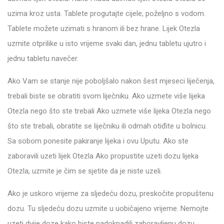
uzima kroz usta. Tablete progutajte cijele, poželjno s vodom.
Tablete možete uzimati s hranom ili bez hrane. Lijek Otezla
uzmite otprilike u isto vrijeme svaki dan, jednu tabletu ujutro i
jednu tabletu navečer.
Ako Vam se stanje nije poboljšalo nakon šest mjeseci liječenja,
trebali biste se obratiti svom liječniku. Ako uzmete više lijeka
Otezla nego što ste trebali Ako uzmete više lijeka Otezla nego
što ste trebali, obratite se liječniku ili odmah otiđite u bolnicu.
Sa sobom ponesite pakiranje lijeka i ovu Uputu. Ako ste
zaboravili uzeti lijek Otezla Ako propustite uzeti dozu lijeka
Otezla, uzmite je čim se sjetite da je niste uzeli.
Ako je uskoro vrijeme za sljedeću dozu, preskočite propuštenu
dozu. Tu sljedeću dozu uzmite u uobičajeno vrijeme. Nemojte
uzeti dvije doze kako biste nadoknadili zaboravljenu dozu.