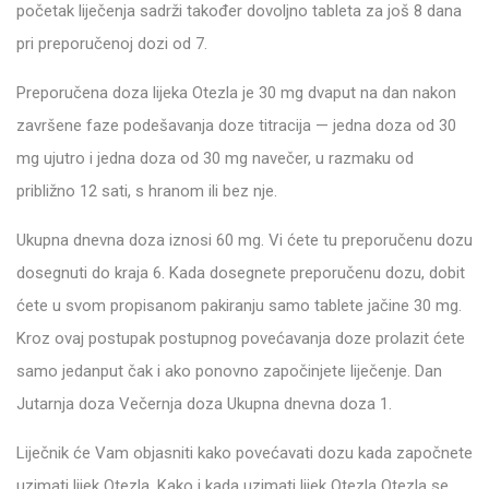
početak liječenja sadrži također dovoljno tableta za još 8 dana
pri preporučenoj dozi od 7.
Preporučena doza lijeka Otezla je 30 mg dvaput na dan nakon
završene faze podešavanja doze titracija — jedna doza od 30
mg ujutro i jedna doza od 30 mg navečer, u razmaku od
približno 12 sati, s hranom ili bez nje.
Ukupna dnevna doza iznosi 60 mg. Vi ćete tu preporučenu dozu
dosegnuti do kraja 6. Kada dosegnete preporučenu dozu, dobit
ćete u svom propisanom pakiranju samo tablete jačine 30 mg.
Kroz ovaj postupak postupnog povećavanja doze prolazit ćete
samo jedanput čak i ako ponovno započinjete liječenje. Dan
Jutarnja doza Večernja doza Ukupna dnevna doza 1.
Liječnik će Vam objasniti kako povećavati dozu kada započnete
uzimati lijek Otezla. Kako i kada uzimati lijek Otezla Otezla se