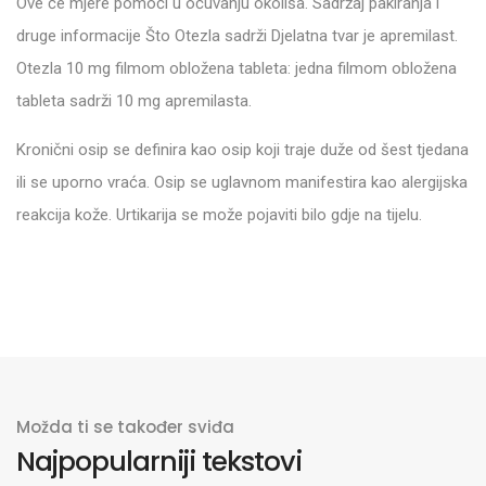
Ove će mjere pomoći u očuvanju okoliša. Sadržaj pakiranja i
druge informacije Što Otezla sadrži Djelatna tvar je apremilast.
Otezla 10 mg filmom obložena tableta: jedna filmom obložena
tableta sadrži 10 mg apremilasta.
Kronični osip se definira kao osip koji traje duže od šest tjedana
ili se uporno vraća. Osip se uglavnom manifestira kao alergijska
reakcija kože. Urtikarija se može pojaviti bilo gdje na tijelu.
Možda ti se također sviđa
Najpopularniji tekstovi