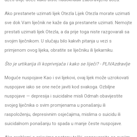
Ako prestanete uzimati lijek Otezla Lijek Otezla morate uzimati
sve dok Vam liječnik ne kaže da ga prestanete uzimati. Nemojte
prestati uzimati lijek Otezla, a da prije toga niste razgovarali sa
svojim liječnikom. U slučaju bilo kakvih pitanja u vezi s
primjenom ovog lijeka, obratite se liječniku ili ljekarniku.
Što je urtikarija ili koprivnjača i kako se liječi? - PLIVAzdravlje
Moguće nuspojave Kao i svi lijekovi, ovaj lijek može uzrokovati
nuspojave iako se one neće javiti kod svakoga. Ozbiljne
nuspojave — depresija i suicidalne misli Odmah obavijestite
svojeg liječnika o svim promjenama u ponašanju ili
raspoloženju, depresivnim osjećajima, mislima o suicidu ili
suicidalnom ponašanju to spada u manje česte nuspojave.