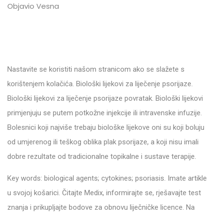
Objavio Vesna
Nastavite se koristiti našom stranicom ako se slažete s
korištenjem kolačića. Biološki lijekovi za liječenje psorijaze.
Biološki lijekovi za liječenje psorijaze povratak. Biološki lijekovi
primjenjuju se putem potkožne injekcije ili intravenske infuzije.
Bolesnici koji najviše trebaju biološke lijekove oni su koji boluju
od umjerenog ili teškog oblika plak psorijaze, a koji nisu imali
dobre rezultate od tradicionalne topikalne i sustave terapije.
Key words: biological agents; cytokines; psoriasis. Imate artikle
u svojoj košarici. Čitajte Medix, informirajte se, rješavajte test
znanja i prikupljajte bodove za obnovu liječničke licence. Na