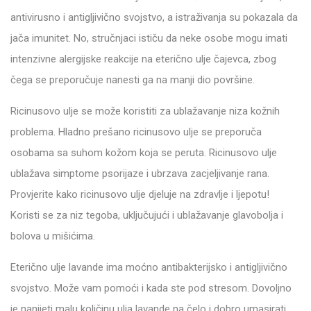
antivirusno i antigljivično svojstvo, a istraživanja su pokazala da
jača imunitet. No, stručnjaci ističu da neke osobe mogu imati
intenzivne alergijske reakcije na eterično ulje čajevca, zbog
čega se preporučuje nanesti ga na manji dio površine.
Ricinusovo ulje se može koristiti za ublažavanje niza kožnih
problema. Hladno prešano ricinusovo ulje se preporuča
osobama sa suhom kožom koja se peruta. Ricinusovo ulje
ublažava simptome psorijaze i ubrzava zacjeljivanje rana.
Provjerite kako ricinusovo ulje djeluje na zdravlje i ljepotu!
Koristi se za niz tegoba, uključujući i ublažavanje glavobolja i
bolova u mišićima.
Eterično ulje lavande ima moćno antibakterijsko i antigljivično
svojstvo. Može vam pomoći i kada ste pod stresom. Dovoljno
je nanijeti malu količinu ulja lavande na čelo i dobro umasirati.