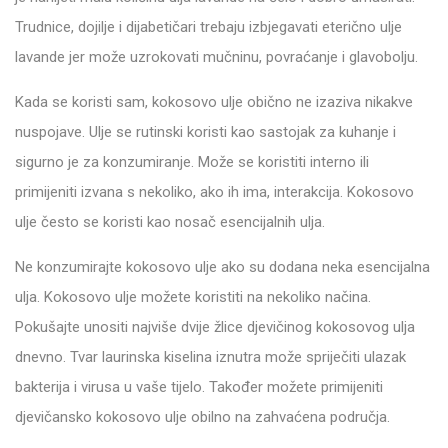
Trudnice, dojilje i dijabetičari trebaju izbjegavati eterično ulje
lavande jer može uzrokovati mučninu, povraćanje i glavobolju.
Kada se koristi sam, kokosovo ulje obično ne izaziva nikakve
nuspojave. Ulje se rutinski koristi kao sastojak za kuhanje i
sigurno je za konzumiranje. Može se koristiti interno ili
primijeniti izvana s nekoliko, ako ih ima, interakcija. Kokosovo
ulje često se koristi kao nosač esencijalnih ulja.
Ne konzumirajte kokosovo ulje ako su dodana neka esencijalna
ulja. Kokosovo ulje možete koristiti na nekoliko načina.
Pokušajte unositi najviše dvije žlice djevičinog kokosovog ulja
dnevno. Tvar laurinska kiselina iznutra može spriječiti ulazak
bakterija i virusa u vaše tijelo. Također možete primijeniti
djevičansko kokosovo ulje obilno na zahvaćena područja.