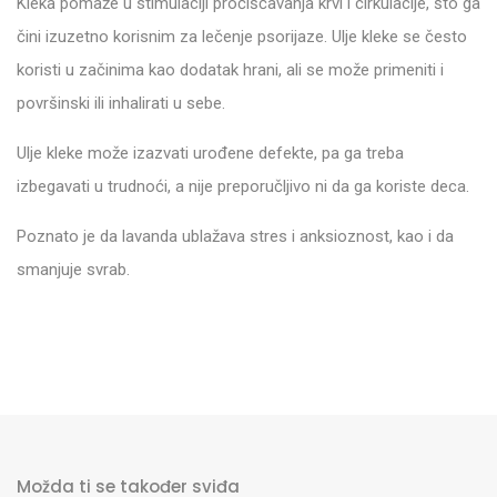
Kleka pomaže u stimulaciji pročišćavanja krvi i cirkulacije, što ga
čini izuzetno korisnim za lečenje psorijaze. Ulje kleke se često
koristi u začinima kao dodatak hrani, ali se može primeniti i
površinski ili inhalirati u sebe.
Ulje kleke može izazvati urođene defekte, pa ga treba
izbegavati u trudnoći, a nije preporučljivo ni da ga koriste deca.
Poznato je da lavanda ublažava stres i anksioznost, kao i da
smanjuje svrab.
Možda ti se također sviđa