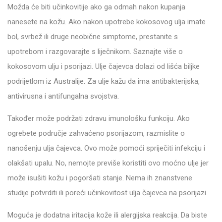
Možda će biti učinkovitije ako ga odmah nakon kupanja
nanesete na kožu. Ako nakon upotrebe kokosovog ulja imate
bol, svrbež ili druge neobične simptome, prestanite s
upotrebom i razgovarajte s liječnikom. Saznajte više o
kokosovom ulju i psorijazi. Ulje čajevca dolazi od lišća biljke
podrijetlom iz Australije. Za ulje kažu da ima antibakterijska,
antivirusna i antifungalna svojstva.
Također može podržati zdravu imunološku funkciju. Ako
ogrebete područje zahvaćeno psorijazom, razmislite o
nanošenju ulja čajevca. Ovo može pomoći spriječiti infekciju i
olakšati upalu. No, nemojte previše koristiti ovo moćno ulje jer
može isušiti kožu i pogoršati stanje. Nema ih znanstvene
studije potvrditi ili poreći učinkovitost ulja čajevca na psorijazi.
Moguća je dodatna iritacija kože ili alergijska reakcija. Da biste