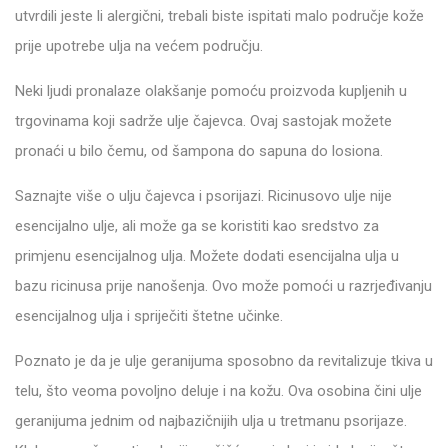
utvrdili jeste li alergični, trebali biste ispitati malo područje kože
prije upotrebe ulja na većem području.
Neki ljudi pronalaze olakšanje pomoću proizvoda kupljenih u
trgovinama koji sadrže ulje čajevca. Ovaj sastojak možete
pronaći u bilo čemu, od šampona do sapuna do losiona.
Saznajte više o ulju čajevca i psorijazi. Ricinusovo ulje nije
esencijalno ulje, ali može ga se koristiti kao sredstvo za
primjenu esencijalnog ulja. Možete dodati esencijalna ulja u
bazu ricinusa prije nanošenja. Ovo može pomoći u razrjeđivanju
esencijalnog ulja i spriječiti štetne učinke.
Poznato je da je ulje geranijuma sposobno da revitalizuje tkiva u
telu, što veoma povoljno deluje i na kožu. Ova osobina čini ulje
geranijuma jednim od najbazičnijih ulja u tretmanu psorijaze.