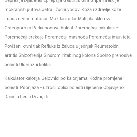
Depresija Dijabetes Epilepsija Gastritis Giht Gripa Infekcije
mokraćnih putova Jetra i žučni vodovi Koža i zdravlje kože
Lupus erythematosus Moždani udar Multipla skleroza
Osteoporoza Parkinsonova bolest Poremećaji cirkulacije
Poremećaji erekcije Poremećaji masnoća Poremećaj imuniteta
Povišeni krvni tlak Refluks iz želuca u jednjak Reumatoidni
artritis Shizofrenija Sindrom iritabilnog kolona Spolno prenosive
bolesti Ulcerozni kolitis.
Kalkulator kalorija. Jelovnici po kalorijama. Kožne promjene i
bolesti. Psorijaza - uzroci, oblici bolesti i liječenje Objavljeno
Daniela Ledić Drvar, dr.