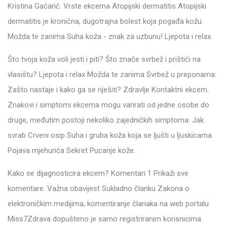
Kristina Gaćarić. Vrste ekcema Atopijski dermatitis Atopijski
dermatitis je kronična, dugotrajna bolest koja pogađa kožu.
Možda te zanima Suha koža - znak za uzbunu! Ljepota i relax.
Što tvoja koža voli jesti i piti? Što znače svrbež i prištići na
vlasištu? Ljepota i relax Možda te zanima Svrbež u preponama:
Zašto nastaje i kako ga se riješiti? Zdravlje Kontaktni ekcem.
Znakovi i simptomi ekcema mogu varirati od jedne osobe do
druge, međutim postoji nekoliko zajedničkih simptoma: Jak
svrab Crveni osip Suha i gruba koža koja se ljušti u ljuskicama
Pojava mjehurića Sekret Pucanje kože.
Kako se dijagnosticira ekcem? Komentari 1 Prikaži sve
komentare. Važna obavijest Sukladno članku Zakona o
elektroničkim medijima, komentiranje članaka na web portalu
Miss7Zdrava dopušteno je samo registriranim korisnicima.