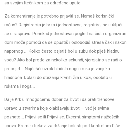
sa svojim liječnikom za određene upute.
Za komentiranje je potrebno prijaviti se. Nemaš korisnički
račun? Registracija je brza i jednostavna, registriraj se i uključi
se u raspravu. Ponekad jednostavan pogled na čist i organiziran
dom može pomoći da se opustiš i oslobodiš stresa čak i nakon
napornog …. Koliko često osjetiš bol u zubu dok piješ hladnu
vodu? Ako bol prođe za nekoliko sekundi, vjerojatno se radi o
preosjet…. Najčešći uzrok hladnih nogu i ruku je vanjska
hladnoća. Dolazi do stezanja krvnih žila u koži, osobito u
rukama i noga….
Da je Krk u mnogočemu dobar za život i da prati trendove
upravo u stvarima koje olakšavaju život — već je svima
poznato…. Prijavi se ili Prijavi se. Ekcemi, simptomi najčešćih
tipova: Kreme i lijekovi za držanje bolesti pod kontrolom Piše