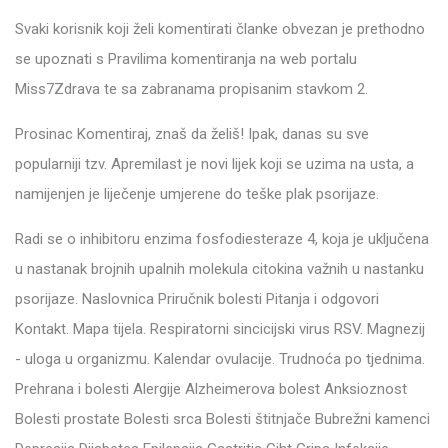
Svaki korisnik koji želi komentirati članke obvezan je prethodno
se upoznati s Pravilima komentiranja na web portalu
Miss7Zdrava te sa zabranama propisanim stavkom 2.
Prosinac Komentiraj, znaš da želiš! Ipak, danas su sve
popularniji tzv. Apremilast je novi lijek koji se uzima na usta, a
namijenjen je liječenje umjerene do teške plak psorijaze.
Radi se o inhibitoru enzima fosfodiesteraze 4, koja je uključena
u nastanak brojnih upalnih molekula citokina važnih u nastanku
psorijaze. Naslovnica Priručnik bolesti Pitanja i odgovori
Kontakt. Mapa tijela. Respiratorni sincicijski virus RSV. Magnezij
- uloga u organizmu. Kalendar ovulacije. Trudnoća po tjednima.
Prehrana i bolesti Alergije Alzheimerova bolest Anksioznost
Bolesti prostate Bolesti srca Bolesti štitnjače Bubrežni kamenci