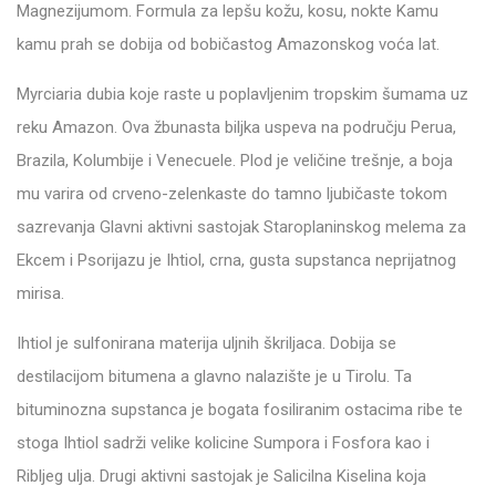
Magnezijumom. Formula za lepšu kožu, kosu, nokte Kamu
kamu prah se dobija od bobičastog Amazonskog voća lat.
Myrciaria dubia koje raste u poplavljenim tropskim šumama uz
reku Amazon. Ova žbunasta biljka uspeva na području Perua,
Brazila, Kolumbije i Venecuele. Plod je veličine trešnje, a boja
mu varira od crveno-zelenkaste do tamno ljubičaste tokom
sazrevanja Glavni aktivni sastojak Staroplaninskog melema za
Ekcem i Psorijazu je Ihtiol, crna, gusta supstanca neprijatnog
mirisa.
Ihtiol je sulfonirana materija uljnih škriljaca. Dobija se
destilacijom bitumena a glavno nalazište je u Tirolu. Ta
bituminozna supstanca je bogata fosiliranim ostacima ribe te
stoga Ihtiol sadrži velike kolicine Sumpora i Fosfora kao i
Ribljeg ulja. Drugi aktivni sastojak je Salicilna Kiselina koja