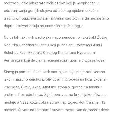
proizvodu daje jak keratolitički efekat koji je neophodan u
odstranjivanju gornjih slojeva oštećenog epiderma kože i
ujedno omogućava ostalim aktivnim sastojcima da nesmetano
dopru i aktivno deluju na unutrašnje kožne regije.
Od ostalih aktivnih sastojaka napomenućemo i Ekstrakt Žutog
Noćurka Oenothera Biennis koji je idealan u tretmanu Akni i
Bubuljica kao i Ekstrakt Crvenog Kantariona Hypericum
Perforatum koji deluje na regeneraciju i upalne procese kože.
Sinergija pomenutih aktivnih sastojaka daje preparatu veoma
jako i magično dejstvo protiv upalnih procesa na koži. Ekcemi,
Psorijaza, Čirevi, Akne, Atletsko stopalo, gljivice na tabanu i
prstima, Povrede tetiva, Zglobova, veoma brzo i jako efikasno
nestaju a Vaša koža dobija zdrav i lep izgled. Rok trajanja : 12
meseci. Čuvati: na tamnom i suvom mestu van domašaja dece.