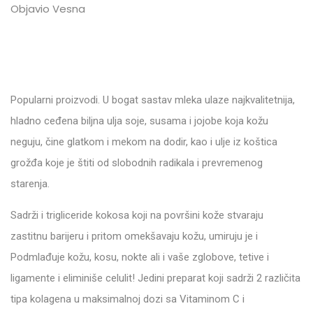
Objavio Vesna
Popularni proizvodi. U bogat sastav mleka ulaze najkvalitetnija,
hladno ceđena biljna ulja soje, susama i jojobe koja kožu
neguju, čine glatkom i mekom na dodir, kao i ulje iz koštica
grožđa koje je štiti od slobodnih radikala i prevremenog
starenja.
Sadrži i trigliceride kokosa koji na površini kože stvaraju
zastitnu barijeru i pritom omekšavaju kožu, umiruju je i
Podmlađuje kožu, kosu, nokte ali i vaše zglobove, tetive i
ligamente i eliminiše celulit! Jedini preparat koji sadrži 2 različita
tipa kolagena u maksimalnoj dozi sa Vitaminom C i