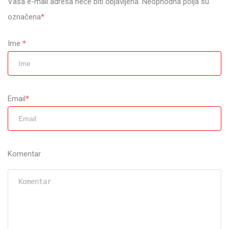
Vaša e-mail adresa neće biti objavljena. Neophodna polja su
označena
*
Ime
*
Email
*
Komentar