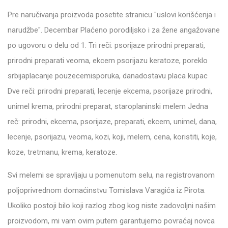
Pre naručivanja proizvoda posetite stranicu "uslovi korišćenja i
narudžbe". Decembar Plaćeno porodiljsko i za žene angažovane
po ugovoru o delu od 1. Tri reči: psorijaze prirodni preparati,
prirodni preparati veoma, ekcem psorijazu keratoze, poreklo
srbijaplacanje pouzecemisporuka, danadostavu placa kupac
Dve reči: prirodni preparati, lecenje ekcema, psorijaze prirodni,
unimel krema, prirodni preparat, staroplaninski melem Jedna
reč: prirodni, ekcema, psorijaze, preparati, ekcem, unimel, dana,
lecenje, psorijazu, veoma, kozi, koji, melem, cena, koristiti, koje,
koze, tretmanu, krema, keratoze.
Svi melemi se spravljaju u pomenutom selu, na registrovanom
poljoprivrednom domaćinstvu Tomislava Varagića iz Pirota.
Ukoliko postoji bilo koji razlog zbog kog niste zadovoljni našim
proizvodom, mi vam ovim putem garantujemo povraćaj novca