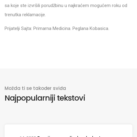
sa koje ste izvršili porudžbinu u najkraćem mogućem roku od
trenutka reklamacije.
Prijatelji Sajta: Primarna Medicina. Peglana Kobasica.
Možda ti se također sviđa
Najpopularniji tekstovi