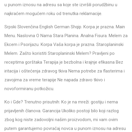
u punom iznosu na adresu sa koje ste izvršili porudžbinu u
najkraćem mogućem roku od trenutka reklamacije.
Srpski Slovenčina English German Shqip. Korpa je prazna. Main
Menu. Naslovna O Nama Stara Planina. Analna Fisura. Melem za
Ekcem i Psorijazu. Korpa Vaša korpa je prazna. Staroplaninski
Melem. Zašto koristiti Staroplaninski Melem? Pravljeni po
receptima gorštaka Terapija je bezbolna i krajnje efikasna Bez
iritacija i oštećenja zdravog tkiva Nema potrebe za flasterima i
zavojima za vreme terapije Ne napada zdravo tkivo i
novoformiranu potkožicu.
Ko i Gde? Trenutno prisutnih: Ko je na mreži: gostiju i nema
prijavljenih članova. Garancija Ukoliko postoji bilo koji razlog
zbog kog niste zadovoljni našim proizvodom, mi vam ovim
putem garantujemo povraćaj novca u punom iznosu na adresu