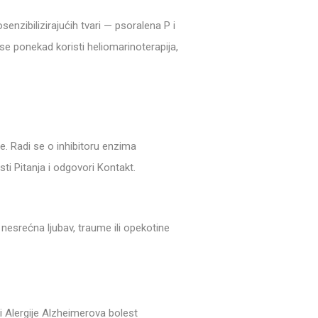
nzibilizirajućih tvari — psoralena P i
 se ponekad koristi heliomarinoterapija,
ze. Radi se o inhibitoru enzima
ti Pitanja i odgovori Kontakt.
esrećna ljubav, traume ili opekotine
ti Alergije Alzheimerova bolest