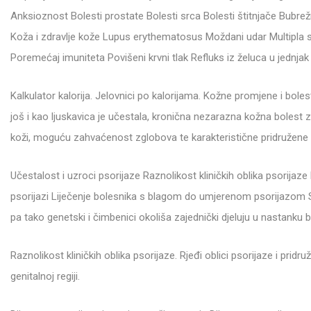
Anksioznost Bolesti prostate Bolesti srca Bolesti štitnjače Bubrežn
Koža i zdravlje kože Lupus erythematosus Moždani udar Multipla 
Poremećaj imuniteta Povišeni krvni tlak Refluks iz želuca u jednjak 
Kalkulator kalorija. Jelovnici po kalorijama. Kožne promjene i bolest
još i kao ljuskavica je učestala, kronična nezarazna kožna boles
koži, moguću zahvaćenost zglobova te karakteristične pridružene 
Učestalost i uzroci psorijaze Raznolikost kliničkih oblika psorijaze 
psorijazi Liječenje bolesnika s blagom do umjerenom psorijazom Sus
pa tako genetski i čimbenici okoliša zajednički djeluju u nastanku b
Raznolikost kliničkih oblika psorijaze. Rjeđi oblici psorijaze i pridr
genitalnoj regiji.