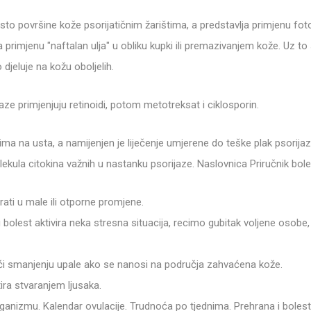
 površine kože psorijatičnim žarištima, a predstavlja primjenu fotose
primjenu "naftalan ulja" u obliku kupki ili premazivanjem kože. Uz to
jeluje na kožu oboljelih.
ze primjenjuju retinoidi, potom metotreksat i ciklosporin.
uzima na usta, a namijenjen je liječenje umjerene do teške plak psorija
ekula citokina važnih u nastanku psorijaze. Naslovnica Priručnik boles
irati u male ili otporne promjene.
t aktivira neka stresna situacija, recimo gubitak voljene osobe, n
i smanjenju upale ako se nanosi na područja zahvaćena kože.
ira stvaranjem ljusaka.
 organizmu. Kalendar ovulacije. Trudnoća po tjednima. Prehrana i boles