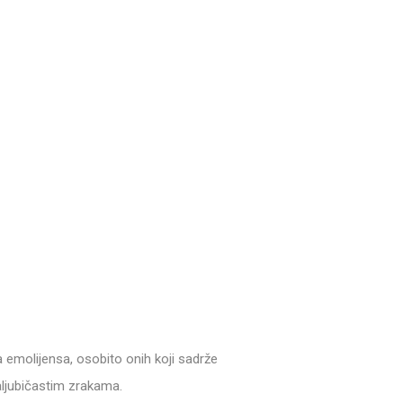
aka emolijensa, osobito onih koji sadrže
aljubičastim zrakama.