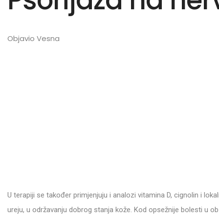
Psorijaza na ner
Objavio Vesna
U terapiji se također primjenjuju i analozi vitamina D, cignolin i lok
ureju, u održavanju dobrog stanja kože. Kod opsežnije bolesti u ob