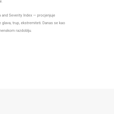
e.
 and Severity Index — procjenjuje
e glava, trup, ekstremiteti. Danas se kao
emenskom razdoblju.