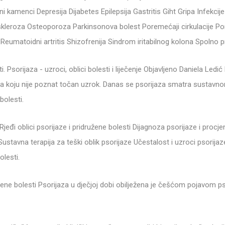
i kamenci Depresija Dijabetes Epilepsija Gastritis Giht Gripa Infekci
skleroza Osteoporoza Parkinsonova bolest Poremećaji cirkulacije P
Reumatoidni artritis Shizofrenija Sindrom iritabilnog kolona Spolno pr
i. Psorijaza - uzroci, oblici bolesti i liječenje Objavljeno Daniela Ledi
t za koju nije poznat točan uzrok. Danas se psorijaza smatra susta
bolesti.
Rjeđi oblici psorijaze i pridružene bolesti Dijagnoza psorijaze i procje
tavna terapija za teški oblik psorijaze Učestalost i uzroci psorijaz
olesti.
užene bolesti Psorijaza u dječjoj dobi obilježena je češćom pojavom psor