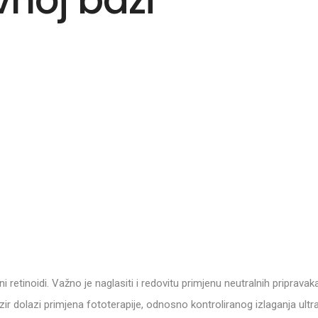
vnoj bazi
alni retinoidi. Važno je naglasiti i redovitu primjenu neutralnih priprav
zir dolazi primjena fototerapije, odnosno kontroliranog izlaganja ultr