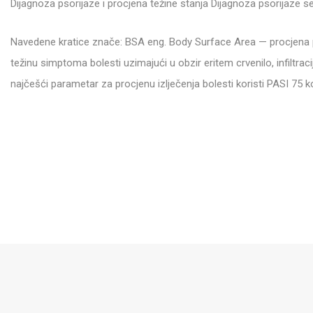
Dijagnoza psorijaze i procjena težine stanja Dijagnoza psorijaze se 
Navedene kratice znače: BSA eng. Body Surface Area — procjena p
težinu simptoma bolesti uzimajući u obzir eritem crvenilo, infiltrac
najčešći parametar za procjenu izlječenja bolesti koristi PASI 7