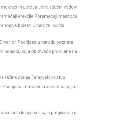
je mokraćnih putova Jetra i žučni vodovi
oremećaji erekcije Poremećaji masnoća
enosive bolesti Ulcerozni kolitis.
ć Drvar, dr. Psorijaza u narodu poznata
vnom bolešću koja obuhvaća promjene na
na težine stanja Terapijski pristup
e Psorijaza ima višeuzročnu etiologiju,
ijatičnih lezija na licu, u pregibima i u