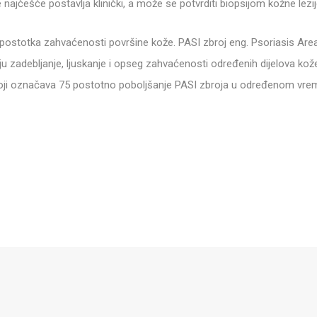
najčešće postavlja klinički, a može se potvrditi biopsijom kožne lezij
ostotka zahvaćenosti površine kože. PASI zbroj eng. Psoriasis Area
iju zadebljanje, ljuskanje i opseg zahvaćenosti određenih dijelova kož
5 koji označava 75 postotno poboljšanje PASI zbroja u određenom vr