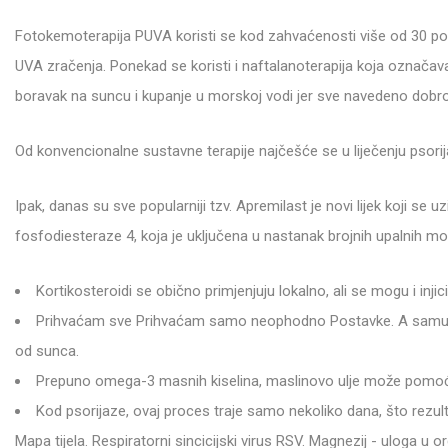
Fotokemoterapija PUVA koristi se kod zahvaćenosti više od 30 posto
UVA zračenja. Ponekad se koristi i naftalanoterapija koja označava 
boravak na suncu i kupanje u morskoj vodi jer sve navedeno dobro d
Od konvencionalne sustavne terapije najčešće se u liječenju psorija
Ipak, danas su sve popularniji tzv. Apremilast je novi lijek koji se 
fosfodiesteraze 4, koja je uključena u nastanak brojnih upalnih mol
Kortikosteroidi se obično primjenjuju lokalno, ali se mogu i injic
Prihvaćam sve Prihvaćam samo neophodno Postavke. A samu boles
od sunca.
Prepuno omega-3 masnih kiselina, maslinovo ulje može pomoć
Kod psorijaze, ovaj proces traje samo nekoliko dana, što rezult
Mapa tijela. Respiratorni sincicijski virus RSV. Magnezij - uloga u