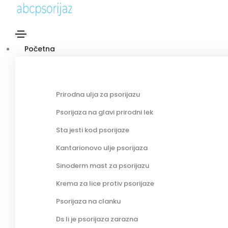
Početna
Prirodna ulja za psorijazu
Psorijaza na glavi prirodni lek
Sta jesti kod psorijaze
Kantarionovo ulje psorijaza
Sinoderm mast za psorijazu
Krema za lice protiv psorijaze
Psorijaza na clanku
Ds li je psorijaza zarazna