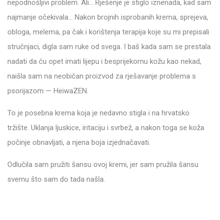
nepodnošljivi problem. Ali… Rješenje je stiglo iznenada, kad sam
najmanje očekivala… Nakon brojnih isprobanih krema, sprejeva,
obloga, melema, pa čak i korištenja terapija koje su mi prepisali
stručnjaci, digla sam ruke od svega. I baš kada sam se prestala
nadati da ću opet imati lijepu i besprijekornu kožu kao nekad,
naišla sam na neobičan proizvod za rješavanje problema s
psorijazom — HeiwaZEN.
To je posebna krema koja je nedavno stigla i na hrvatsko
tržište. Uklanja ljuskice, iritaciju i svrbež, a nakon toga se koža
počinje obnavljati, a njena boja izjednačavati.
Odlučila sam pružiti šansu ovoj kremi, jer sam pružila šansu
svemu što sam do tada našla.