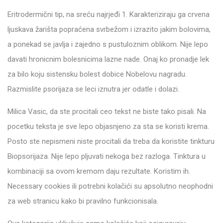
Eritrodermični tip, na sreću najrjeđi 1. Karakteriziraju ga crvena
ljuskava žarišta popraćena svrbežom i izrazito jakim bolovima,
a ponekad se javlja i zajedno s pustuloznim oblikom. Nije lepo
davati hronicnim bolesnicima lazne nade. Onaj ko pronadje lek
za bilo koju sistensku bolest dobice Nobelovu nagradu.
Razmislite psorijaza se leci iznutra jer odatle i dolazi.
Milica Vasic, da ste procitali ceo tekst ne biste tako pisali. Na
pocetku teksta je sve lepo objasnjeno za sta se koristi krema.
Posto ste nepismeni niste procitali da treba da koristite tinkturu
Biopsorijaza. Nije lepo pljuvati nekoga bez razloga. Tinktura u
kombinaciji sa ovom kremom daju rezultate. Koristim ih.
Necessary cookies ili potrebni kolačići su apsolutno neophodni
za web stranicu kako bi pravilno funkcionisala.