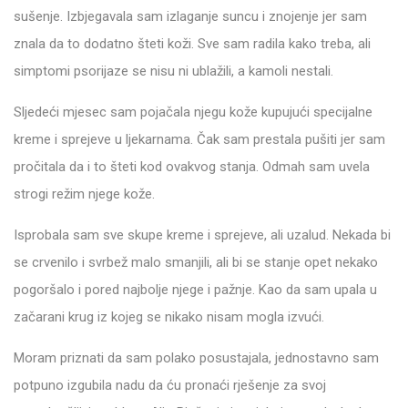
sušenje. Izbjegavala sam izlaganje suncu i znojenje jer sam
znala da to dodatno šteti koži. Sve sam radila kako treba, ali
simptomi psorijaze se nisu ni ublažili, a kamoli nestali.
Sljedeći mjesec sam pojačala njegu kože kupujući specijalne
kreme i sprejeve u ljekarnama. Čak sam prestala pušiti jer sam
pročitala da i to šteti kod ovakvog stanja. Odmah sam uvela
strogi režim njege kože.
Isprobala sam sve skupe kreme i sprejeve, ali uzalud. Nekada bi
se crvenilo i svrbež malo smanjili, ali bi se stanje opet nekako
pogoršalo i pored najbolje njege i pažnje. Kao da sam upala u
začarani krug iz kojeg se nikako nisam mogla izvući.
Moram priznati da sam polako posustajala, jednostavno sam
potpuno izgubila nadu da ću pronaći rješenje za svoj