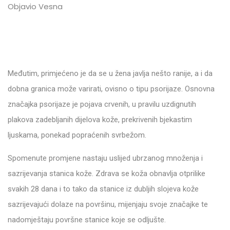
Objavio Vesna
Međutim, primjećeno je da se u žena javlja nešto ranije, a i da
dobna granica može varirati, ovisno o tipu psorijaze. Osnovna
značajka psorijaze je pojava crvenih, u pravilu uzdignutih
plakova zadebljanih dijelova kože, prekrivenih bjekastim
ljuskama, ponekad popraćenih svrbežom.
Spomenute promjene nastaju uslijed ubrzanog množenja i
sazrijevanja stanica kože. Zdrava se koža obnavlja otprilike
svakih 28 dana i to tako da stanice iz dubljih slojeva kože
sazrijevajući dolaze na površinu, mijenjaju svoje značajke te
nadomještaju površne stanice koje se odljušte.