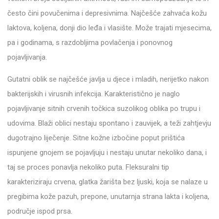
često čini povučenima i depresivnima. Najčešće zahvaća kožu
laktova, koljena, donji dio leđa i vlasište. Može trajati mjesecima,
pa i godinama, s razdobljima povlačenja i ponovnog
pojavljivanja.
Gutatni oblik se najčešće javlja u djece i mladih, nerijetko nakon
bakterijskih i virusnih infekcija. Karakteristično je naglo
pojavljivanje sitnih crvenih točkica suzolikog oblika po trupu i
udovima. Blaži oblici nestaju spontano i zauvijek, a teži zahtjevju
dugotrajno liječenje. Sitne kožne izbočine poput prištića
ispunjene gnojem se pojavljuju i nestaju unutar nekoliko dana, i
taj se proces ponavlja nekoliko puta. Fleksuralni tip
karakteriziraju crvena, glatka žarišta bez ljuski, koja se nalaze u
pregibima kože pazuh, prepone, unutarnja strana lakta i koljena,
područje ispod prsa.