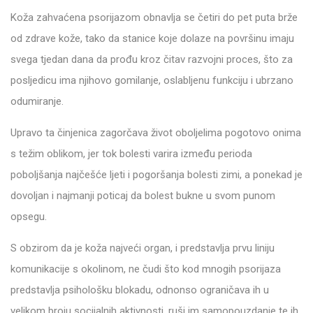
Koža zahvaćena psorijazom obnavlja se četiri do pet puta brže
od zdrave kože, tako da stanice koje dolaze na površinu imaju
svega tjedan dana da prođu kroz čitav razvojni proces, što za
posljedicu ima njihovo gomilanje, oslabljenu funkciju i ubrzano
odumiranje.
Upravo ta činjenica zagorčava život oboljelima pogotovo onima
s težim oblikom, jer tok bolesti varira između perioda
poboljšanja najčešće ljeti i pogoršanja bolesti zimi, a ponekad je
dovoljan i najmanji poticaj da bolest bukne u svom punom
opsegu.
S obzirom da je koža najveći organ, i predstavlja prvu liniju
komunikacije s okolinom, ne čudi što kod mnogih psorijaza
predstavlja psihološku blokadu, odnonso ograničava ih u
velikom broju socijalnih aktivnosti, ruši im samopouzdanje te ih