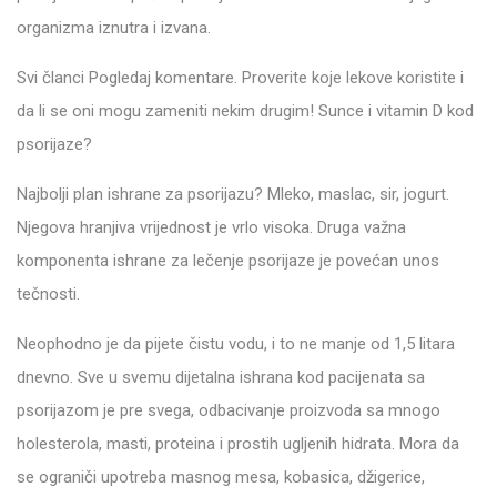
organizma iznutra i izvana.
Svi članci Pogledaj komentare. Proverite koje lekove koristite i
da li se oni mogu zameniti nekim drugim! Sunce i vitamin D kod
psorijaze?
Najbolji plan ishrane za psorijazu? Mleko, maslac, sir, jogurt.
Njegova hranjiva vrijednost je vrlo visoka. Druga važna
komponenta ishrane za lečenje psorijaze je povećan unos
tečnosti.
Neophodno je da pijete čistu vodu, i to ne manje od 1,5 litara
dnevno. Sve u svemu dijetalna ishrana kod pacijenata sa
psorijazom je pre svega, odbacivanje proizvoda sa mnogo
holesterola, masti, proteina i prostih ugljenih hidrata. Mora da
se ograniči upotreba masnog mesa, kobasica, džigerice,