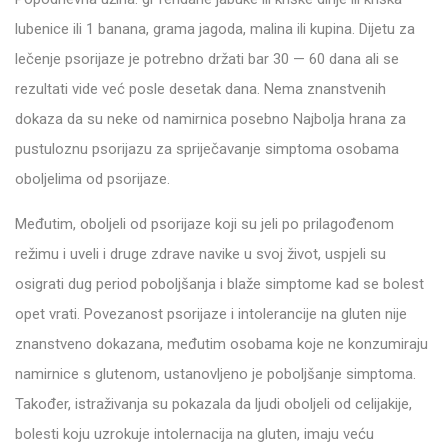
lubenice ili 1 banana, grama jagoda, malina ili kupina. Dijetu za
lečenje psorijaze je potrebno držati bar 30 — 60 dana ali se
rezultati vide već posle desetak dana. Nema znanstvenih
dokaza da su neke od namirnica posebno Najbolja hrana za
pustuloznu psorijazu za spriječavanje simptoma osobama
oboljelima od psorijaze.
Međutim, oboljeli od psorijaze koji su jeli po prilagođenom
režimu i uveli i druge zdrave navike u svoj život, uspjeli su
osigrati dug period poboljšanja i blaže simptome kad se bolest
opet vrati. Povezanost psorijaze i intolerancije na gluten nije
znanstveno dokazana, međutim osobama koje ne konzumiraju
namirnice s glutenom, ustanovljeno je poboljšanje simptoma.
Također, istraživanja su pokazala da ljudi oboljeli od celijakije,
bolesti koju uzrokuje intolernacija na gluten, imaju veću