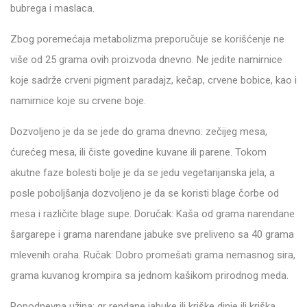
bubrega i maslaca.
Zbog poremećaja metabolizma preporučuje se korišćenje ne
više od 25 grama ovih proizvoda dnevno. Ne jedite namirnice
koje sadrže crveni pigment paradajz, kečap, crvene bobice, kao i
namirnice koje su crvene boje.
Dozvoljeno je da se jede do grama dnevno: zečijeg mesa,
ćurećeg mesa, ili čiste govedine kuvane ili parene. Tokom
akutne faze bolesti bolje je da se jedu vegetarijanska jela, a
posle poboljšanja dozvoljeno je da se koristi blage čorbe od
mesa i različite blage supe. Doručak: Kaša od grama narendane
šargarepe i grama narendane jabuke sve preliveno sa 40 grama
mlevenih oraha. Ručak: Dobro promešati grama nemasnog sira,
grama kuvanog krompira sa jednom kašikom prirodnog meda.
Popodnevna užina: gr rendane jabuke ili kriške dinje ili kriška