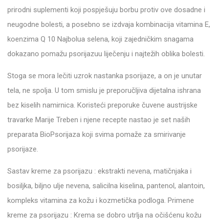
prirodni suplementi koji pospješuju borbu protiv ove dosadne i
neugodne bolesti, a posebno se izdvaja kombinacija vitamina E,
koenzima Q 10 Najbolua selena, koji zajedničkim snagama
dokazano pomažu psorijazuu liječenju i najtežih oblika bolesti.
Stoga se mora lečiti uzrok nastanka psorijaze, a on je unutar
tela, ne spolja. U tom smislu je preporučljiva dijetalna ishrana
bez kiselih namirnica. Koristeći preporuke čuvene austrijske
travarke Marije Treben i njene recepte nastao je set naših
preparata BioPsorijaza koji svima pomaže za smirivanje
psorijaze.
Sastav kreme za psorijazu : ekstrakti nevena, matičnjaka i
bosiljka, biljno ulje nevena, salicilna kiselina, pantenol, alantoin,
kompleks vitamina za kožu i kozmetička podloga. Primene
kreme za psorijazu : Krema se dobro utrlja na očišćenu kožu