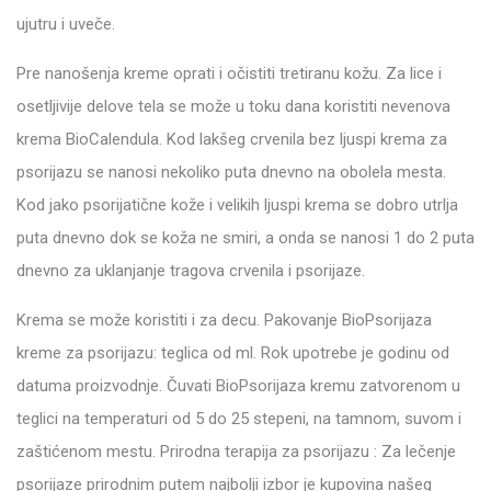
ujutru i uveče.
Pre nanošenja kreme oprati i očistiti tretiranu kožu. Za lice i
osetljivije delove tela se može u toku dana koristiti nevenova
krema BioCalendula. Kod lakšeg crvenila bez ljuspi krema za
psorijazu se nanosi nekoliko puta dnevno na obolela mesta.
Kod jako psorijatične kože i velikih ljuspi krema se dobro utrlja
puta dnevno dok se koža ne smiri, a onda se nanosi 1 do 2 puta
dnevno za uklanjanje tragova crvenila i psorijaze.
Krema se može koristiti i za decu. Pakovanje BioPsorijaza
kreme za psorijazu: teglica od ml. Rok upotrebe je godinu od
datuma proizvodnje. Čuvati BioPsorijaza kremu zatvorenom u
teglici na temperaturi od 5 do 25 stepeni, na tamnom, suvom i
zaštićenom mestu. Prirodna terapija za psorijazu : Za lečenje
psorijaze prirodnim putem najbolji izbor je kupovina našeg