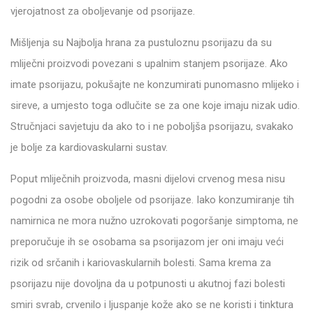
vjerojatnost za oboljevanje od psorijaze.
Mišljenja su Najbolja hrana za pustuloznu psorijazu da su
mliječni proizvodi povezani s upalnim stanjem psorijaze. Ako
imate psorijazu, pokušajte ne konzumirati punomasno mlijeko i
sireve, a umjesto toga odlučite se za one koje imaju nizak udio.
Stručnjaci savjetuju da ako to i ne poboljša psorijazu, svakako
je bolje za kardiovaskularni sustav.
Poput mliječnih proizvoda, masni dijelovi crvenog mesa nisu
pogodni za osobe oboljele od psorijaze. Iako konzumiranje tih
namirnica ne mora nužno uzrokovati pogoršanje simptoma, ne
preporučuje ih se osobama sa psorijazom jer oni imaju veći
rizik od srčanih i kariovaskularnih bolesti. Sama krema za
psorijazu nije dovoljna da u potpunosti u akutnoj fazi bolesti
smiri svrab, crvenilo i ljuspanje kože ako se ne koristi i tinktura